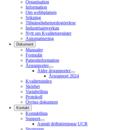
Organisation
Information
Om webbplatsen
Sökning
Tillgänglighetsredogörelese
Industrisamverkan
Nytt om Kvalitetsregister
Automatisering
Dokument
Manualer
Formulär
Patientinformation
Årsrapporter
Äldre årsrapporter
Årsrapport 2024
Kvalitetsindex
Skörhet
Variabellista
Protokoll
Övriga dokument
Kontakt
Kontaktlista
Support
Anmäl driftstörningar UCR
Styrgrupp