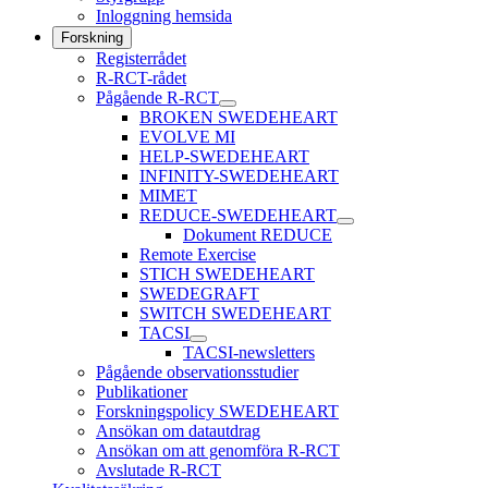
Inloggning hemsida
Forskning
Registerrådet
R-RCT-rådet
Pågående R-RCT
BROKEN SWEDEHEART
EVOLVE MI
HELP-SWEDEHEART
INFINITY-SWEDEHEART
MIMET
REDUCE-SWEDEHEART
Dokument REDUCE
Remote Exercise
STICH SWEDEHEART
SWEDEGRAFT
SWITCH SWEDEHEART
TACSI
TACSI-newsletters
Pågående observationsstudier
Publikationer
Forskningspolicy SWEDEHEART
Ansökan om datautdrag
Ansökan om att genomföra R-RCT
Avslutade R-RCT