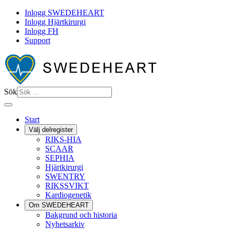
Inlogg SWEDEHEART
Inlogg Hjärtkirurgi
Inlogg FH
Support
Sök
Start
Välj delregister
RIKS-HIA
SCAAR
SEPHIA
Hjärtkirurgi
SWENTRY
RIKSSVIKT
Kardiogenetik
Om SWEDEHEART
Bakgrund och historia
Nyhetsarkiv