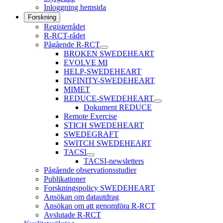
Inloggning hemsida
Forskning
Registerrådet
R-RCT-rådet
Pågående R-RCT
BROKEN SWEDEHEART
EVOLVE MI
HELP-SWEDEHEART
INFINITY-SWEDEHEART
MIMET
REDUCE-SWEDEHEART
Dokument REDUCE
Remote Exercise
STICH SWEDEHEART
SWEDEGRAFT
SWITCH SWEDEHEART
TACSI
TACSI-newsletters
Pågående observationsstudier
Publikationer
Forskningspolicy SWEDEHEART
Ansökan om datautdrag
Ansökan om att genomföra R-RCT
Avslutade R-RCT