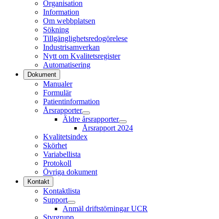
Organisation
Information
Om webbplatsen
Sökning
Tillgänglighetsredogörelese
Industrisamverkan
Nytt om Kvalitetsregister
Automatisering
Dokument
Manualer
Formulär
Patientinformation
Årsrapporter
Äldre årsrapporter
Årsrapport 2024
Kvalitetsindex
Skörhet
Variabellista
Protokoll
Övriga dokument
Kontakt
Kontaktlista
Support
Anmäl driftstörningar UCR
Styrgrupp