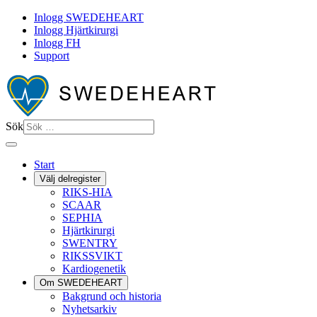
Inlogg SWEDEHEART
Inlogg Hjärtkirurgi
Inlogg FH
Support
Sök
Start
Välj delregister
RIKS-HIA
SCAAR
SEPHIA
Hjärtkirurgi
SWENTRY
RIKSSVIKT
Kardiogenetik
Om SWEDEHEART
Bakgrund och historia
Nyhetsarkiv