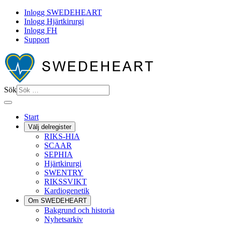
Inlogg SWEDEHEART
Inlogg Hjärtkirurgi
Inlogg FH
Support
Sök
Start
Välj delregister
RIKS-HIA
SCAAR
SEPHIA
Hjärtkirurgi
SWENTRY
RIKSSVIKT
Kardiogenetik
Om SWEDEHEART
Bakgrund och historia
Nyhetsarkiv