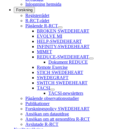
Inloggning hemsida
Forskning
Registerrådet
R-RCT-rådet
Pågående R-RCT
BROKEN SWEDEHEART
EVOLVE MI
HELP-SWEDEHEART
INFINITY-SWEDEHEART
MIMET
REDUCE-SWEDEHEART
Dokument REDUCE
Remote Exercise
STICH SWEDEHEART
SWEDEGRAFT
SWITCH SWEDEHEART
TACSI
TACSI-newsletters
Pågående observationsstudier
Publikationer
Forskningspolicy SWEDEHEART
Ansökan om datautdrag
Ansökan om att genomföra R-RCT
Avslutade R-RCT