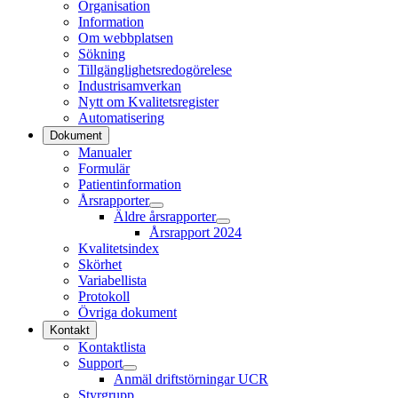
Organisation
Information
Om webbplatsen
Sökning
Tillgänglighetsredogörelese
Industrisamverkan
Nytt om Kvalitetsregister
Automatisering
Dokument
Manualer
Formulär
Patientinformation
Årsrapporter
Äldre årsrapporter
Årsrapport 2024
Kvalitetsindex
Skörhet
Variabellista
Protokoll
Övriga dokument
Kontakt
Kontaktlista
Support
Anmäl driftstörningar UCR
Styrgrupp