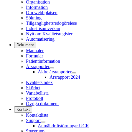
Organisation
Information
Om webbplatsen
Sökning
Tillgänglighetsredogörelese
Industrisamverkan
Nytt om Kvalitetsregister
Automatisering
Dokument
Manualer
Formulär
Patientinformation
Årsrapporter
Äldre årsrapporter
Årsrapport 2024
Kvalitetsindex
Skörhet
Variabellista
Protokoll
Övriga dokument
Kontakt
Kontaktlista
Support
Anmäl driftstörningar UCR
Styrgrupp