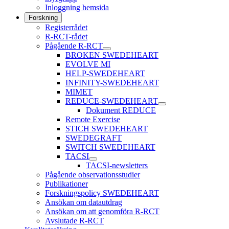
Inloggning hemsida
Forskning
Registerrådet
R-RCT-rådet
Pågående R-RCT
BROKEN SWEDEHEART
EVOLVE MI
HELP-SWEDEHEART
INFINITY-SWEDEHEART
MIMET
REDUCE-SWEDEHEART
Dokument REDUCE
Remote Exercise
STICH SWEDEHEART
SWEDEGRAFT
SWITCH SWEDEHEART
TACSI
TACSI-newsletters
Pågående observationsstudier
Publikationer
Forskningspolicy SWEDEHEART
Ansökan om datautdrag
Ansökan om att genomföra R-RCT
Avslutade R-RCT