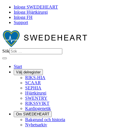
Inlogg SWEDEHEART
Inlogg Hjärtkirurgi
Inlogg FH
Support
Sök
Start
Välj delregister
RIKS-HIA
SCAAR
SEPHIA
Hjärtkirurgi
SWENTRY
RIKSSVIKT
Kardiogenetik
Om SWEDEHEART
Bakgrund och historia
Nyhetsarkiv