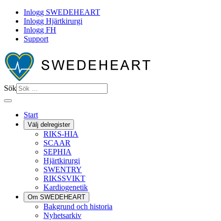
Inlogg SWEDEHEART
Inlogg Hjärtkirurgi
Inlogg FH
Support
Sök
Start
Välj delregister
RIKS-HIA
SCAAR
SEPHIA
Hjärtkirurgi
SWENTRY
RIKSSVIKT
Kardiogenetik
Om SWEDEHEART
Bakgrund och historia
Nyhetsarkiv