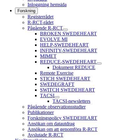
Inloggning hemsida
Forskning
Registerrådet
R-RCT-rådet
Pågående R-RCT
BROKEN SWEDEHEART
EVOLVE MI
HELP-SWEDEHEART
INFINITY-SWEDEHEART
MIMET
REDUCE-SWEDEHEART
Dokument REDUCE
Remote Exercise
STICH SWEDEHEART
SWEDEGRAFT
SWITCH SWEDEHEART
TACSI
TACSI-newsletters
Pågående observationsstudier
Publikationer
Forskningspolicy SWEDEHEART
Ansökan om datautdrag
Ansökan om att genomföra R-RCT
Avslutade R-RCT