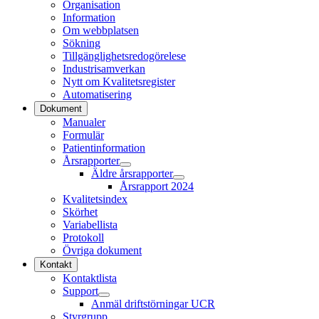
Organisation
Information
Om webbplatsen
Sökning
Tillgänglighetsredogörelese
Industrisamverkan
Nytt om Kvalitetsregister
Automatisering
Dokument
Manualer
Formulär
Patientinformation
Årsrapporter
Äldre årsrapporter
Årsrapport 2024
Kvalitetsindex
Skörhet
Variabellista
Protokoll
Övriga dokument
Kontakt
Kontaktlista
Support
Anmäl driftstörningar UCR
Styrgrupp