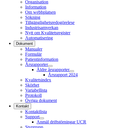
Organisation
Information
Om webbplatsen
Sökning
Tillgänglighetsredogörelese
Industrisamverkan
Nytt om Kvalitetsregister
Automatisering
Dokument
Manualer
Formulär
Patientinformation
Årsrapporter
Äldre årsrapporter
Årsrapport 2024
Kvalitetsindex
Skörhet
Variabellista
Protokoll
Övriga dokument
Kontakt
Kontaktlista
Support
Anmäl driftstörningar UCR
Styrgrupp