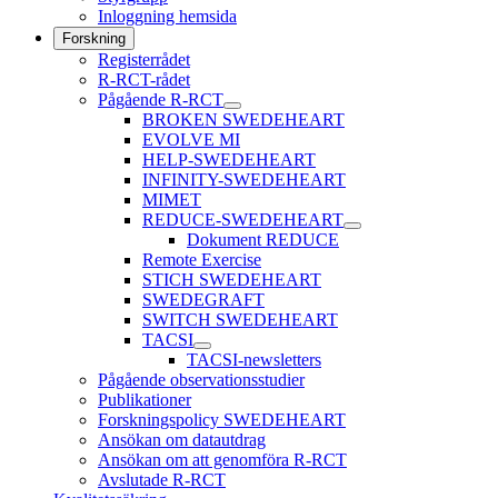
Inloggning hemsida
Forskning
Registerrådet
R-RCT-rådet
Pågående R-RCT
BROKEN SWEDEHEART
EVOLVE MI
HELP-SWEDEHEART
INFINITY-SWEDEHEART
MIMET
REDUCE-SWEDEHEART
Dokument REDUCE
Remote Exercise
STICH SWEDEHEART
SWEDEGRAFT
SWITCH SWEDEHEART
TACSI
TACSI-newsletters
Pågående observationsstudier
Publikationer
Forskningspolicy SWEDEHEART
Ansökan om datautdrag
Ansökan om att genomföra R-RCT
Avslutade R-RCT