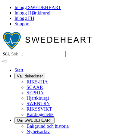
Inlogg SWEDEHEART
Inlogg Hjärtkirurgi
Inlogg FH
Support
Sök
Start
Välj delregister
RIKS-HIA
SCAAR
SEPHIA
Hjärtkirurgi
SWENTRY
RIKSSVIKT
Kardiogenetik
Om SWEDEHEART
Bakgrund och historia
Nyhetsarkiv