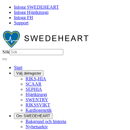
Inlogg SWEDEHEART
Inlogg Hjärtkirurgi
Inlogg FH
Support
Sök
Start
Välj delregister
RIKS-HIA
SCAAR
SEPHIA
Hjärtkirurgi
SWENTRY
RIKSSVIKT
Kardiogenetik
Om SWEDEHEART
Bakgrund och historia
Nyhetsarkiv