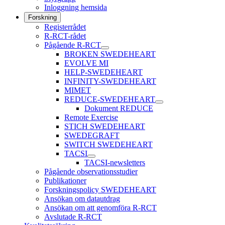
Inloggning hemsida
Forskning
Registerrådet
R-RCT-rådet
Pågående R-RCT
BROKEN SWEDEHEART
EVOLVE MI
HELP-SWEDEHEART
INFINITY-SWEDEHEART
MIMET
REDUCE-SWEDEHEART
Dokument REDUCE
Remote Exercise
STICH SWEDEHEART
SWEDEGRAFT
SWITCH SWEDEHEART
TACSI
TACSI-newsletters
Pågående observationsstudier
Publikationer
Forskningspolicy SWEDEHEART
Ansökan om datautdrag
Ansökan om att genomföra R-RCT
Avslutade R-RCT