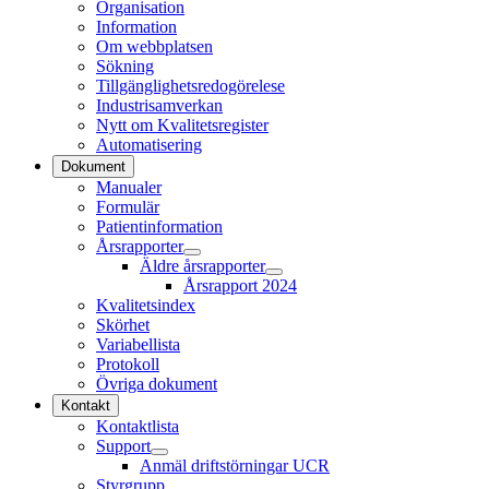
Organisation
Information
Om webbplatsen
Sökning
Tillgänglighetsredogörelese
Industrisamverkan
Nytt om Kvalitetsregister
Automatisering
Dokument
Manualer
Formulär
Patientinformation
Årsrapporter
Äldre årsrapporter
Årsrapport 2024
Kvalitetsindex
Skörhet
Variabellista
Protokoll
Övriga dokument
Kontakt
Kontaktlista
Support
Anmäl driftstörningar UCR
Styrgrupp