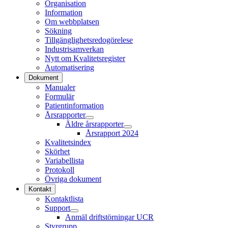
Organisation
Information
Om webbplatsen
Sökning
Tillgänglighetsredogörelese
Industrisamverkan
Nytt om Kvalitetsregister
Automatisering
Dokument
Manualer
Formulär
Patientinformation
Årsrapporter
Äldre årsrapporter
Årsrapport 2024
Kvalitetsindex
Skörhet
Variabellista
Protokoll
Övriga dokument
Kontakt
Kontaktlista
Support
Anmäl driftstörningar UCR
Styrgrupp