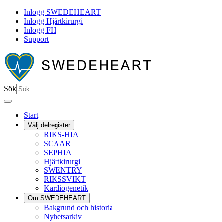
Inlogg SWEDEHEART
Inlogg Hjärtkirurgi
Inlogg FH
Support
Sök
Start
Välj delregister
RIKS-HIA
SCAAR
SEPHIA
Hjärtkirurgi
SWENTRY
RIKSSVIKT
Kardiogenetik
Om SWEDEHEART
Bakgrund och historia
Nyhetsarkiv