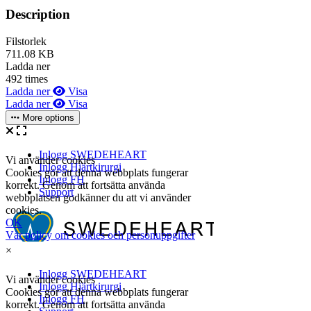
Description
Filstorlek
711.08 KB
Ladda ner
492 times
Ladda ner
Visa
Ladda ner
Visa
More options
×