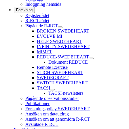
Inloggning hemsida
Forskning
Registerrådet
R-RCT-rådet
Pågående R-RCT
BROKEN SWEDEHEART
EVOLVE MI
HELP-SWEDEHEART
INFINITY-SWEDEHEART
MIMET
REDUCE-SWEDEHEART
Dokument REDUCE
Remote Exercise
STICH SWEDEHEART
SWEDEGRAFT
SWITCH SWEDEHEART
TACSI
TACSI-newsletters
Pågående observationsstudier
Publikationer
Forskningspolicy SWEDEHEART
Ansökan om datautdrag
Ansökan om att genomföra R-RCT
Avslutade R-RCT