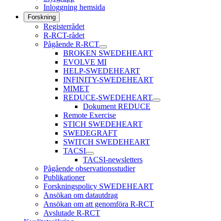
Inloggning hemsida
Forskning
Registerrådet
R-RCT-rådet
Pågående R-RCT
BROKEN SWEDEHEART
EVOLVE MI
HELP-SWEDEHEART
INFINITY-SWEDEHEART
MIMET
REDUCE-SWEDEHEART
Dokument REDUCE
Remote Exercise
STICH SWEDEHEART
SWEDEGRAFT
SWITCH SWEDEHEART
TACSI
TACSI-newsletters
Pågående observationsstudier
Publikationer
Forskningspolicy SWEDEHEART
Ansökan om datautdrag
Ansökan om att genomföra R-RCT
Avslutade R-RCT