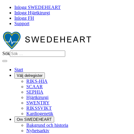
Inlogg SWEDEHEART
Inlogg Hjärtkirurgi
Inlogg FH
Support
Sök
Start
Välj delregister
RIKS-HIA
SCAAR
SEPHIA
Hjärtkirurgi
SWENTRY
RIKSSVIKT
Kardiogenetik
Om SWEDEHEART
Bakgrund och historia
Nyhetsarkiv