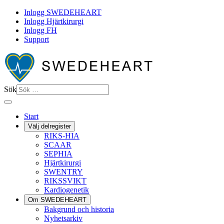
Inlogg SWEDEHEART
Inlogg Hjärtkirurgi
Inlogg FH
Support
Sök
Start
Välj delregister
RIKS-HIA
SCAAR
SEPHIA
Hjärtkirurgi
SWENTRY
RIKSSVIKT
Kardiogenetik
Om SWEDEHEART
Bakgrund och historia
Nyhetsarkiv