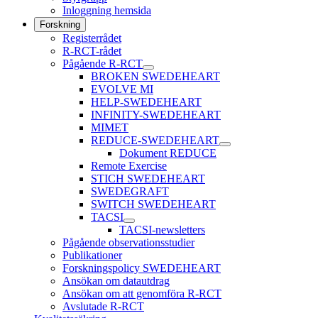
Inloggning hemsida
Forskning
Registerrådet
R-RCT-rådet
Pågående R-RCT
BROKEN SWEDEHEART
EVOLVE MI
HELP-SWEDEHEART
INFINITY-SWEDEHEART
MIMET
REDUCE-SWEDEHEART
Dokument REDUCE
Remote Exercise
STICH SWEDEHEART
SWEDEGRAFT
SWITCH SWEDEHEART
TACSI
TACSI-newsletters
Pågående observationsstudier
Publikationer
Forskningspolicy SWEDEHEART
Ansökan om datautdrag
Ansökan om att genomföra R-RCT
Avslutade R-RCT