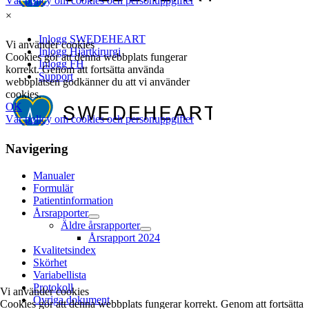
×
Navigering
Manualer
Formulär
Patientinformation
Årsrapporter
Äldre årsrapporter
Årsrapport 2024
Kvalitetsindex
Skörhet
Variabellista
Protokoll
Vi använder cookies
Övriga dokument
Cookies gör att denna webbplats fungerar korrekt. Genom att fortsätta