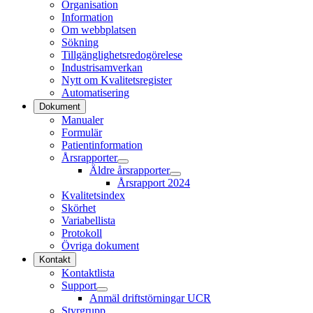
Organisation
Information
Om webbplatsen
Sökning
Tillgänglighetsredogörelese
Industrisamverkan
Nytt om Kvalitetsregister
Automatisering
Dokument
Manualer
Formulär
Patientinformation
Årsrapporter
Äldre årsrapporter
Årsrapport 2024
Kvalitetsindex
Skörhet
Variabellista
Protokoll
Övriga dokument
Kontakt
Kontaktlista
Support
Anmäl driftstörningar UCR
Styrgrupp