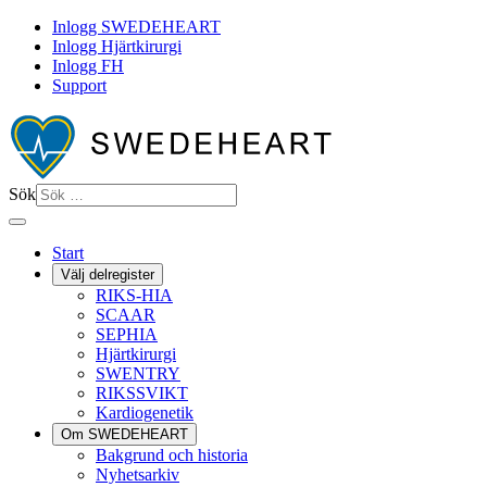
Inlogg SWEDEHEART
Inlogg Hjärtkirurgi
Inlogg FH
Support
Sök
Start
Välj delregister
RIKS-HIA
SCAAR
SEPHIA
Hjärtkirurgi
SWENTRY
RIKSSVIKT
Kardiogenetik
Om SWEDEHEART
Bakgrund och historia
Nyhetsarkiv