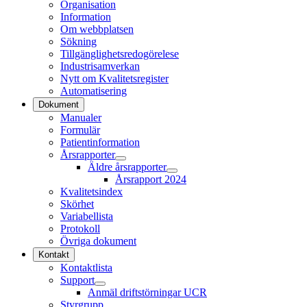
Organisation
Information
Om webbplatsen
Sökning
Tillgänglighetsredogörelese
Industrisamverkan
Nytt om Kvalitetsregister
Automatisering
Dokument
Manualer
Formulär
Patientinformation
Årsrapporter
Äldre årsrapporter
Årsrapport 2024
Kvalitetsindex
Skörhet
Variabellista
Protokoll
Övriga dokument
Kontakt
Kontaktlista
Support
Anmäl driftstörningar UCR
Styrgrupp