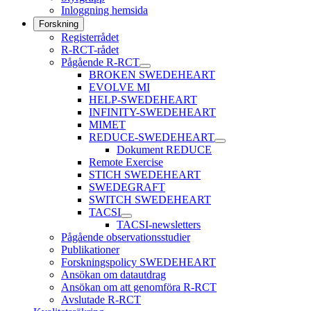
Inloggning hemsida
Forskning
Registerrådet
R-RCT-rådet
Pågående R-RCT
BROKEN SWEDEHEART
EVOLVE MI
HELP-SWEDEHEART
INFINITY-SWEDEHEART
MIMET
REDUCE-SWEDEHEART
Dokument REDUCE
Remote Exercise
STICH SWEDEHEART
SWEDEGRAFT
SWITCH SWEDEHEART
TACSI
TACSI-newsletters
Pågående observationsstudier
Publikationer
Forskningspolicy SWEDEHEART
Ansökan om datautdrag
Ansökan om att genomföra R-RCT
Avslutade R-RCT