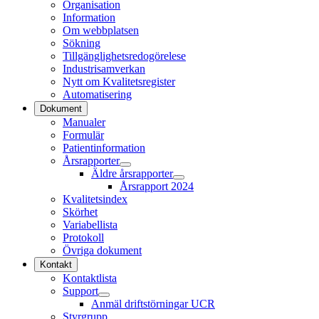
Organisation
Information
Om webbplatsen
Sökning
Tillgänglighetsredogörelese
Industrisamverkan
Nytt om Kvalitetsregister
Automatisering
Dokument
Manualer
Formulär
Patientinformation
Årsrapporter
Äldre årsrapporter
Årsrapport 2024
Kvalitetsindex
Skörhet
Variabellista
Protokoll
Övriga dokument
Kontakt
Kontaktlista
Support
Anmäl driftstörningar UCR
Styrgrupp