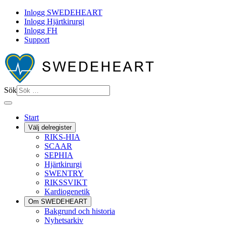
Inlogg SWEDEHEART
Inlogg Hjärtkirurgi
Inlogg FH
Support
Sök
Start
Välj delregister
RIKS-HIA
SCAAR
SEPHIA
Hjärtkirurgi
SWENTRY
RIKSSVIKT
Kardiogenetik
Om SWEDEHEART
Bakgrund och historia
Nyhetsarkiv