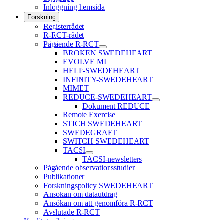
Inloggning hemsida
Forskning
Registerrådet
R-RCT-rådet
Pågående R-RCT
BROKEN SWEDEHEART
EVOLVE MI
HELP-SWEDEHEART
INFINITY-SWEDEHEART
MIMET
REDUCE-SWEDEHEART
Dokument REDUCE
Remote Exercise
STICH SWEDEHEART
SWEDEGRAFT
SWITCH SWEDEHEART
TACSI
TACSI-newsletters
Pågående observationsstudier
Publikationer
Forskningspolicy SWEDEHEART
Ansökan om datautdrag
Ansökan om att genomföra R-RCT
Avslutade R-RCT