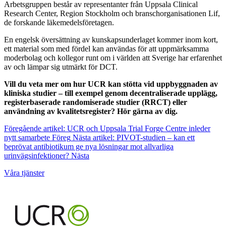
Arbetsgruppen består av representanter från Uppsala Clinical
Research Center, Region Stockholm och branschorganisationen Lif,
de forskande läkemedelsföretagen.
En engelsk översättning av kunskapsunderlaget kommer inom kort,
ett material som med fördel kan användas för att uppmärksamma
moderbolag och kollegor runt om i världen att Sverige har erfarenhet
av och lämpar sig utmärkt för DCT.
Vill du veta mer om hur UCR kan stötta vid uppbyggnaden av
kliniska studier – till exempel genom decentraliserade upplägg,
registerbaserade randomiserade studier (RRCT) eller
användning av kvalitetsregister? Hör gärna av dig.
Föregående artikel: UCR och Uppsala Trial Forge Centre inleder
nytt samarbete
Föreg
Nästa artikel: PIVOT-studien – kan ett
beprövat antibiotikum ge nya lösningar mot allvarliga
urinvägsinfektioner?
Nästa
Våra tjänster