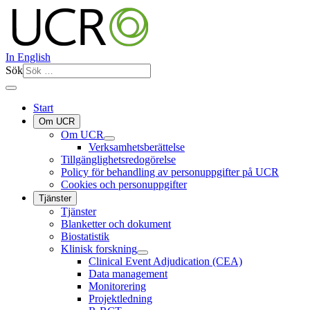
In English
Sök
Start
Om UCR
Om UCR
Verksamhetsberättelse
Tillgänglighetsredogörelse
Policy för behandling av personuppgifter på UCR
Cookies och personuppgifter
Tjänster
Tjänster
Blanketter och dokument
Biostatistik
Klinisk forskning
Clinical Event Adjudication (CEA)
Data management
Monitorering
Projektledning