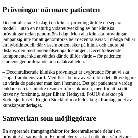
Prövningar närmare patienten
Decentraliserade inslag i en klinisk prövning är inte en separat
modell – utan en naturlig vidareutveckling av hur kliniska
prövningar redan genomförs i dag. Men alla kliniska prövningar
lämpar sig inte för att genomföras helt decentraliserat. I många fall är
en hybridmodell, där vissa moment sker på klinik och andra på
distans, den mest ändamålsenliga lösningen. Decentraliserade
komponenter ska användas där de tillför värde – för patienten,
studiens genomförande och datakvaliteten.
– Decentraliserade kliniska prövningar är avgörande för att vi ska
skapa framtidens vård. Med fler i behov av vård blir det allt viktigare
att vårda de patienter man kan i hemmet. Det gör patientens vardag
enklare och tar mindre resurser från sjukhusen, men för att nå dit
krävs ny forskning, säger Elham Hedayati, FoUUi-‍direktör på
Södersjukhuset i Region Stockholm och delaktig i framtagandet av
kunskapsunderlaget.
Samverkan som möjliggörare
En avgörande framgångsfaktor för decentraliserade delar i en
prövning är samverkan. Erfarenheter visar att patienter, vårdgivare