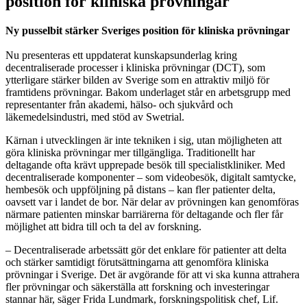
position för kliniska prövningar
Ny pusselbit stärker Sveriges position för kliniska prövningar
Nu presenteras ett uppdaterat kunskapsunderlag kring
decentraliserade processer i kliniska prövningar (DCT), som
ytterligare stärker bilden av Sverige som en attraktiv miljö för
framtidens prövningar. Bakom underlaget står en arbetsgrupp med
representanter från akademi, hälso- och sjukvård och
läkemedelsindustri, med stöd av Swetrial.
Kärnan i utvecklingen är inte tekniken i sig, utan möjligheten att
göra kliniska prövningar mer tillgängliga. Traditionellt har
deltagande ofta krävt upprepade besök till specialistkliniker. Med
decentraliserade komponenter – som videobesök, digitalt samtycke,
hembesök och uppföljning på distans – kan fler patienter delta,
oavsett var i landet de bor. När delar av prövningen kan genomföras
närmare patienten minskar barriärerna för deltagande och fler får
möjlighet att bidra till och ta del av forskning.
– Decentraliserade arbetssätt gör det enklare för patienter att delta
och stärker samtidigt förutsättningarna att genomföra kliniska
prövningar i Sverige. Det är avgörande för att vi ska kunna attrahera
fler prövningar och säkerställa att forskning och investeringar
stannar här, säger Frida Lundmark, forskningspolitisk chef, Lif.