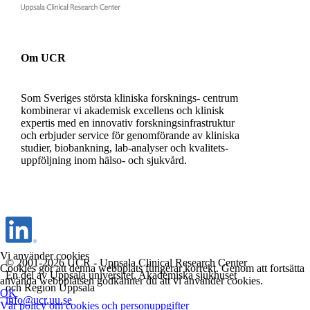
Om UCR
Som Sveriges största kliniska forsknings- centrum
kombinerar vi akademisk excellens och klinisk
expertis med en innovativ forskningsinfrastruktur
och erbjuder service för genomförande av kliniska
studier, biobankning, lab-analyser och kvalitets-
uppföljning inom hälso- och sjukvård.
Vi använder cookies
© 2001-2026 UCR - Uppsala Clinical Research Center
Cookies gör att denna webbplats fungerar korrekt. Genom att fortsätta
En del av Uppsala universitet, Akademiska sjukhuset
använda webbplatsen godkänner du att vi använder cookies.
och Region Uppsala
OK
info@ucr.uu.se
Vår policy om cookies och personuppgifter