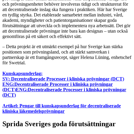
och prövningsenheter behöver involveras tidigt och strukturerat för
att decentraliserade inslag ska fungera i praktiken. Här har Sverige
en tydlig styrka. Det etablerade samarbetet mellan industri, vård,
akademi, myndigheter och patientorganisationer skapar goda
förutsättningar att utveckla och implementera nya arbetssätt. Det gör
att decentraliserade prövningar inte bara kan designas – utan också
genomföras på ett säkert och effektivt sätt.
– Detta projekt är ett utmärkt exempel på hur Sverige kan stärka
positionen som prövningsland, och att stärkt samverkan i
partnerskap är ett framgångsrecept, säger Helena Lüning, enhetschef
för Swetrial.
Kunskapsunderlag:
SV: Decentraliserade Processer i kliniska prövningar (DCT)
ENG:Decentraliserade Processer i kliniska prövningar
(DCT)ENG:Decentraliserade Processer i kliniska prövningar
(DCT)
Artikel: Pengar till kunskapsunderlag för decentraliserade
kliniska läkemedelsprövningar
Sprida Sveriges goda förutsättningar