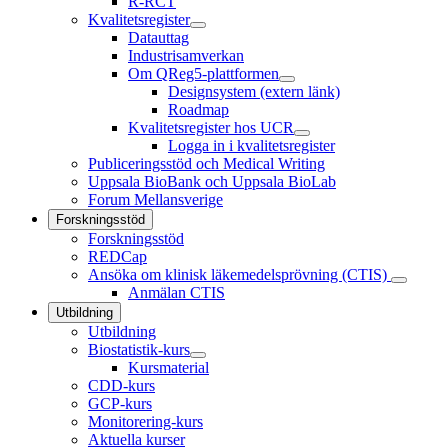
R-RCT
Kvalitetsregister
Datauttag
Industrisamverkan
Om QReg5-plattformen
Designsystem (extern länk)
Roadmap
Kvalitetsregister hos UCR
Logga in i kvalitetsregister
Publiceringsstöd och Medical Writing
Uppsala BioBank och Uppsala BioLab
Forum Mellansverige
Forskningsstöd
Forskningsstöd
REDCap
Ansöka om klinisk läkemedelsprövning (CTIS)
Anmälan CTIS
Utbildning
Utbildning
Biostatistik-kurs
Kursmaterial
CDD-kurs
GCP-kurs
Monitorering-kurs
Aktuella kurser