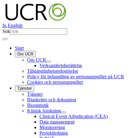
In English
Sök
Start
Om UCR
Om UCR
Verksamhetsberättelse
Tillgänglighetsredogörelse
Policy för behandling av personuppgifter på UCR
Cookies och personuppgifter
Tjänster
Tjänster
Blanketter och dokument
Biostatistik
Klinisk forskning
Clinical Event Adjudication (CEA)
Data management
Monitorering
Projektledning