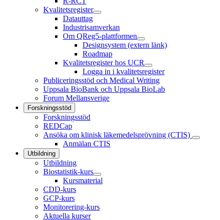
R-RCT
Kvalitetsregister
Datauttag
Industrisamverkan
Om QReg5-plattformen
Designsystem (extern länk)
Roadmap
Kvalitetsregister hos UCR
Logga in i kvalitetsregister
Publiceringsstöd och Medical Writing
Uppsala BioBank och Uppsala BioLab
Forum Mellansverige
Forskningsstöd
Forskningsstöd
REDCap
Ansöka om klinisk läkemedelsprövning (CTIS)
Anmälan CTIS
Utbildning
Utbildning
Biostatistik-kurs
Kursmaterial
CDD-kurs
GCP-kurs
Monitorering-kurs
Aktuella kurser