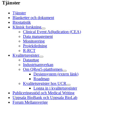
Tjänster
Tjänster
Blanketter och dokument
Biostatistik
Klinisk forskning
Clinical Event Adjudication (CEA)
Data management
Monitorering
Projektledning
R-RCT
Kvalitetsregister
Datauttag
Industrisamverkan
Om QReg5-plattformen
Designsystem (extern länk)
Roadmap
Kvalitetsregister hos UCR
Logga in i kvalitetsregister
Publiceringsstöd och Medical Writing
Uppsala BioBank och Uppsala BioLab
Forum Mellansverige