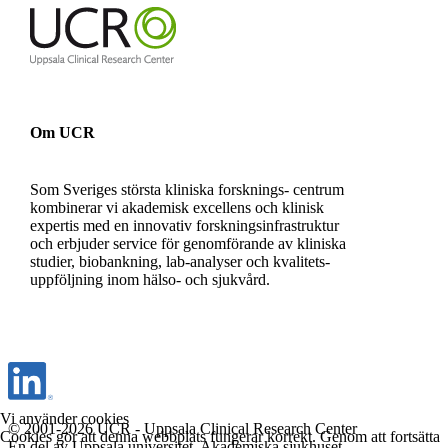
Om UCR
Som Sveriges största kliniska forsknings- centrum
kombinerar vi akademisk excellens och klinisk
expertis med en innovativ forskningsinfrastruktur
och erbjuder service för genomförande av kliniska
studier, biobankning, lab-analyser och kvalitets-
uppföljning inom hälso- och sjukvård.
Vi använder cookies
© 2001-2026 UCR - Uppsala Clinical Research Center
Cookies gör att denna webbplats fungerar korrekt. Genom att fortsätta
En del av Uppsala universitet, Akademiska sjukhuset