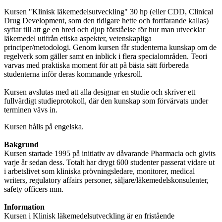
Kursen "Klinisk läkemedelsutveckling" 30 hp (eller CDD, Clinical
Drug Development, som den tidigare hette och fortfarande kallas)
syftar till att ge en bred och djup förståelse för hur man utvecklar
läkemedel utifrån etiska aspekter, vetenskapliga
principer/metodologi. Genom kursen får studenterna kunskap om de
regelverk som gäller samt en inblick i flera specialområden. Teori
varvas med praktiska moment för att på bästa sätt förbereda
studenterna inför deras kommande yrkesroll.
Kursen avslutas med att alla designar en studie och skriver ett
fullvärdigt studieprotokoll, där den kunskap som förvärvats under
terminen vävs in.
Kursen hålls på engelska.
Bakgrund
Kursen startade 1995 på initiativ av dåvarande Pharmacia och givits
varje år sedan dess. Totalt har drygt 600 studenter passerat vidare ut
i arbetslivet som kliniska prövningsledare, monitorer, medical
writers, regulatory affairs personer, säljare/läkemedelskonsulenter,
safety officers mm.
Information
Kursen i Klinisk läkemedelsutveckling är en fristående