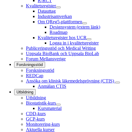
R-RCT
Kvalitetsregister
Datauttag
Industrisamverkan
Om QReg5-plattformen
Designsystem (extern länk)
Roadmap
Kvalitetsregister hos UCR
Logga in i kvalitetsregister
Publiceringsstöd och Medical Writing
Uppsala BioBank och Uppsala BioLab
Forum Mellansverige
Forskningsstöd
Forskningsstöd
REDCap
Ansöka om klinisk läkemedelsprövning (CTIS)
Anmälan CTIS
Utbildning
Utbildning
Biostatistik-kurs
Kursmaterial
CDD-kurs
GCP-kurs
Monitorering-kurs
Aktuella kurser