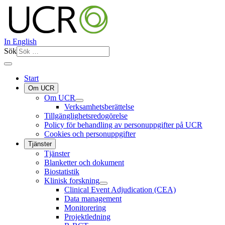
In English
Sök
Start
Om UCR
Om UCR
Verksamhetsberättelse
Tillgänglighetsredogörelse
Policy för behandling av personuppgifter på UCR
Cookies och personuppgifter
Tjänster
Tjänster
Blanketter och dokument
Biostatistik
Klinisk forskning
Clinical Event Adjudication (CEA)
Data management
Monitorering
Projektledning