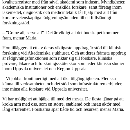
kvalitetsregister med från såväl akademi som industri. Myndigheter,
akademiska institutioner och enskilda forskare, samt företag inom
läkemedel, diagnostik och medicinteknik får hjälp med allt från
kortare vetenskapliga rådgivningsärenden till ett fullständigt
forskningsstöd.
– ”Come all, serve all”. Det är viktigt att det budskapet kommer
fram, menar Maria.
Hon tillägger att ett av deras viktigaste uppdrag är stöd till klinisk
forskning vid Akademiska sjukhuset. Och att deras främsta uppdrag
är rådgivningsfunktionen som riktar sig till forskare, kliniska
prövare, läkare och forskningssköterskor som leder kliniska studier
inom Uppsala universitet och Region Uppsala.
– Vi jobbar kontinuerligt med att öka tillgängligheten. Fler ska
känna till verksamheten och det stöd som infrastrukturen erbjuder,
inte minst alla forskare vid Uppsala universitet.
Vi har möjlighet att hjälpa till med det mesta. De flesta tjänar på att
kroka arm med oss, som en större, etablerad och insatt aktör med
lång erfarenhet. Forskarna spar både tid och resurser, menar Maria.