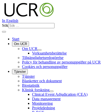
In English
Sök
Start
Om UCR
Om UCR
Verksamhetsberättelse
Tillgänglighetsredogörelse
Policy för behandling av personuppgifter på UCR
Cookies och personuppgifter
Tjänster
Tjänster
Blanketter och dokument
Biostatistik
Klinisk forskning
Clinical Event Adjudication (CEA)
Data management
Monitorering
Projektledning