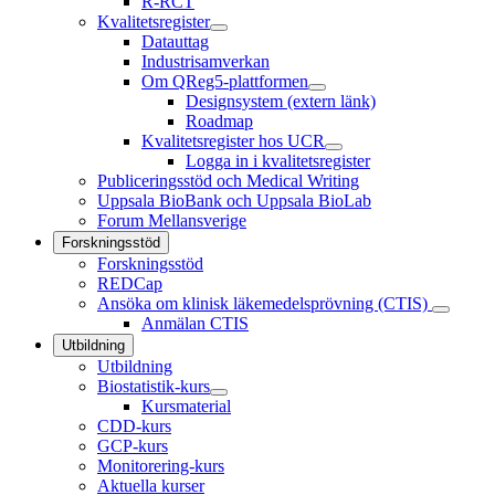
R-RCT
Kvalitetsregister
Datauttag
Industrisamverkan
Om QReg5-plattformen
Designsystem (extern länk)
Roadmap
Kvalitetsregister hos UCR
Logga in i kvalitetsregister
Publiceringsstöd och Medical Writing
Uppsala BioBank och Uppsala BioLab
Forum Mellansverige
Forskningsstöd
Forskningsstöd
REDCap
Ansöka om klinisk läkemedelsprövning (CTIS)
Anmälan CTIS
Utbildning
Utbildning
Biostatistik-kurs
Kursmaterial
CDD-kurs
GCP-kurs
Monitorering-kurs
Aktuella kurser