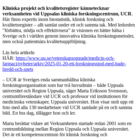
Kliniska projekt och kvalitetsregister kännetecknar
verksamheten vid Uppsalas kliniska forskningscentrum, UCR
.
Här finns expertis inom biostatistik, klinisk forskning och
kvalitetsregister – allt samlat under ett och samma tak. Med ledorden
”förbättra, stödja och effektivisera” är visionen en bättre hälsa i
Sverige och i världen genom innovativa kliniska forskningsmetoder,
men också patientnära kvalitetsuppföljning.
Läs hela artikeln
HÄR:
https://www.uu.se/vetenskapsomrade/medicin-och-
farmaci/nyheter/arkiv/2025-01-20-ett-forskningsstod-med-bade-
bredd-och-spets
– UCR är Sveriges enda sammanhållna kliniska
forskningsorganisation som har två huvudmän – både Uppsala
universitet och Region Uppsala, säger Maria Eriksson Svensson,
centrumföreståndare vid UCR och professor vid institutionen för
medicinska vetenskaper, Uppsala universitet. Hon visar stolt upp ett
foto med alla 130 medarbetare vid UCR samlade på en och samma
bild. En bra dag, tillägger hon och ler.
Maria berättar vidare att Verksamheten startade redan 2001 som en
centrumbildning mellan Region Uppsala och Uppsala universitet.
Det är ett kompetenscentrum för klinisk forskning och