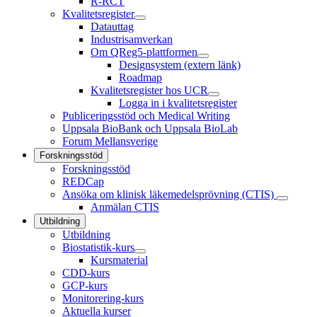
R-RCT
Kvalitetsregister
Datauttag
Industrisamverkan
Om QReg5-plattformen
Designsystem (extern länk)
Roadmap
Kvalitetsregister hos UCR
Logga in i kvalitetsregister
Publiceringsstöd och Medical Writing
Uppsala BioBank och Uppsala BioLab
Forum Mellansverige
Forskningsstöd
Forskningsstöd
REDCap
Ansöka om klinisk läkemedelsprövning (CTIS)
Anmälan CTIS
Utbildning
Utbildning
Biostatistik-kurs
Kursmaterial
CDD-kurs
GCP-kurs
Monitorering-kurs
Aktuella kurser