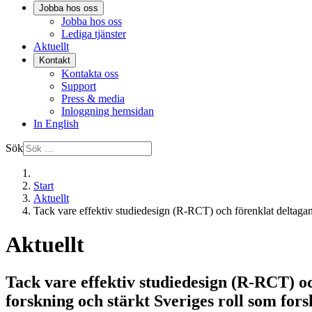
Jobba hos oss
Jobba hos oss
Lediga tjänster
Aktuellt
Kontakt
Kontakta oss
Support
Press & media
Inloggning hemsidan
In English
Sök
Start
Aktuellt
Tack vare effektiv studiedesign (R-RCT) och förenklat deltaga
Aktuellt
Tack vare effektiv studiedesign (R-RCT) 
forskning och stärkt Sveriges roll som for