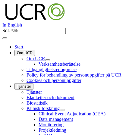
In English
Sök
Start
Om UCR
Om UCR
Verksamhetsberättelse
Tillgänglighetsredogörelse
Policy för behandling av personuppgifter på UCR
Cookies och personuppgifter
Tjänster
Tjänster
Blanketter och dokument
Biostatistik
Klinisk forskning
Clinical Event Adjudication (CEA)
Data management
Monitorering
Projektledning