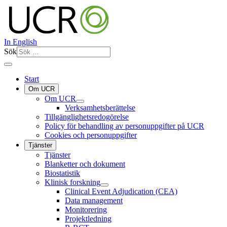
In English
Sök
Start
Om UCR
Om UCR
Verksamhetsberättelse
Tillgänglighetsredogörelse
Policy för behandling av personuppgifter på UCR
Cookies och personuppgifter
Tjänster
Tjänster
Blanketter och dokument
Biostatistik
Klinisk forskning
Clinical Event Adjudication (CEA)
Data management
Monitorering
Projektledning