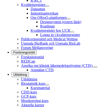
R-RCT
Kvalitetsregister
Datauttag
Industrisamverkan
Om QReg5-plattformen
Designsystem (extern länk)
Roadmap
Kvalitetsregister hos UCR
Logga in i kvalitetsregister
Publiceringsstöd och Medical Writing
Uppsala BioBank och Uppsala BioLab
Forum Mellansverige
Forskningsstöd
Forskningsstöd
REDCap
Ansöka om klinisk läkemedelsprövning (CTIS)
Anmälan CTIS
Utbildning
Utbildning
Biostatistik-kurs
Kursmaterial
CDD-kurs
GCP-kurs
Monitorering-kurs
Aktuella kurser