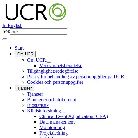
In English
Sök
Start
Om UCR
Om UCR
Verksamhetsberättelse
Tillgänglighetsredogörelse
Policy för behandling av personuppgifter på UCR
Cookies och personuppgifter
Tjänster
Tjänster
Blanketter och dokument
Biostatistik
Klinisk forskning
Clinical Event Adjudication (CEA)
Data management
Monitorering
Projektledning