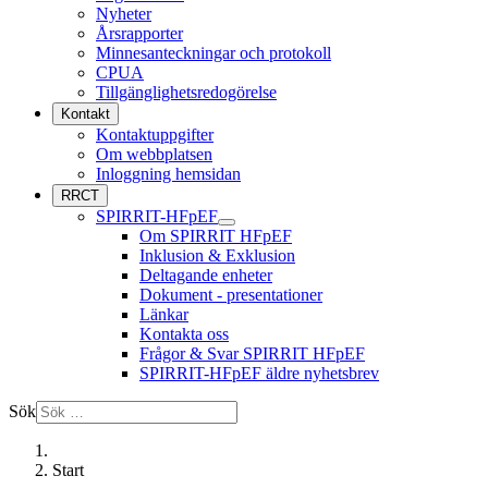
Nyheter
Årsrapporter
Minnesanteckningar och protokoll
CPUA
Tillgänglighetsredogörelse
Kontakt
Kontaktuppgifter
Om webbplatsen
Inloggning hemsidan
RRCT
SPIRRIT-HFpEF
Om SPIRRIT HFpEF
Inklusion & Exklusion
Deltagande enheter
Dokument - presentationer
Länkar
Kontakta oss
Frågor & Svar SPIRRIT HFpEF
SPIRRIT-HFpEF äldre nyhetsbrev
Sök
Start