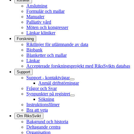
Kliniker
Anslutning
Formulär och mallar
Manualer
Palliativ vård
Möten och kongresser
Länkar kliniker
Forskning
Riktlinjer för utlämnande av data
Biobank
Blanketter och mallar
Länkar
Accepterade forskningsprojekt med RiksSvikts databas
Support
Support - kontaktvägar
Anmäl driftstörningar
Frågor och Svar
Synpunkter på registret
Sökning
Instruktionsfilmer
Bra att veta
Om RiksSvikt
Bakgrund och historia
Deltagande centra
Organisation