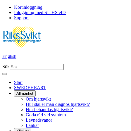
Kortinloggning
Inloggning med SITHS eID
Support
English
Sök
Start
SWEDEHEART
Allmänhet
Om hjärtsvikt
Hur ställer man diagnos hjärtsvikt?
Hur behandlas hjärtsvikt?
Goda råd vid symtom
Levnadsvanor
Länkar