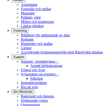
Kliniker
Anslutning
Formulär och mallar
Manualer
Palliativ vård
Möten och kongresser
Länkar kliniker
Forskning
Riktlinjer för utlämnande av data
Biobank
Blanketter och mallar
Länkar
Accepterade forskningsprojekt med RiksSvikts databas
Support
Support - kontaktvägar
Anmäl driftstörningar
Frågor och Svar
Synpunkter på registret
Sökning
Instruktionsfilmer
Bra att veta
Om RiksSvikt
Bakgrund och historia
Deltagande centra
Organisation