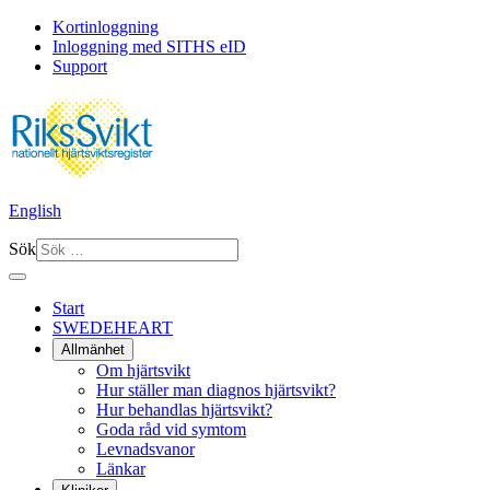
Kortinloggning
Inloggning med SITHS eID
Support
English
Sök
Start
SWEDEHEART
Allmänhet
Om hjärtsvikt
Hur ställer man diagnos hjärtsvikt?
Hur behandlas hjärtsvikt?
Goda råd vid symtom
Levnadsvanor
Länkar