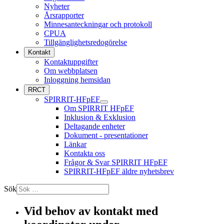
Nyheter
Årsrapporter
Minnesanteckningar och protokoll
CPUA
Tillgänglighetsredogörelse
Kontakt
Kontaktuppgifter
Om webbplatsen
Inloggning hemsidan
RRCT
SPIRRIT-HFpEF
Om SPIRRIT HFpEF
Inklusion & Exklusion
Deltagande enheter
Dokument - presentationer
Länkar
Kontakta oss
Frågor & Svar SPIRRIT HFpEF
SPIRRIT-HFpEF äldre nyhetsbrev
Sök
Vid behov av kontakt med