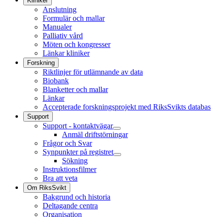
Kliniker
Anslutning
Formulär och mallar
Manualer
Palliativ vård
Möten och kongresser
Länkar kliniker
Forskning
Riktlinjer för utlämnande av data
Biobank
Blanketter och mallar
Länkar
Accepterade forskningsprojekt med RiksSvikts databas
Support
Support - kontaktvägar
Anmäl driftstörningar
Frågor och Svar
Synpunkter på registret
Sökning
Instruktionsfilmer
Bra att veta
Om RiksSvikt
Bakgrund och historia
Deltagande centra
Organisation