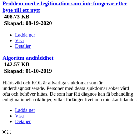
Problem med e-legitimation som inte fungerar efter
byte till ett nytt
408.73 KB
Skapad:
08-19-2020
Ladda ner
Visa
Detaljer
Algoritm andfåddhet
142.57 KB
Skapad:
01-10-2019
Hjärtsvikt och KOL är allvarliga sjukdomar som är
underdiagnostiserade. Personer med dessa sjukdomar söker vård
ofta och behöver hittas. De som har fått diagnos kan få behandling
enligt nationella riktlinjer, vilket förlänger livet och minskar lidandet.
Ladda ner
Visa
Detaljer