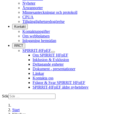
Nyheter
Årsrapporter
Minnesanteckningar och protokoll
CPUA
Tillgänglighetsredogörelse
Kontakt
Kontaktuppgifter
Om webbplatsen
Inloggning hemsidan
RRCT
SPIRRIT-HFpEF
Om SPIRRIT HFpEF
Inklusion & Exklusion
Deltagande enheter
Dokument - presentationer
Länkar
Kontakta oss
Frågor & Svar SPIRRIT HFpEF
SPIRRIT-HFpEF äldre nyhetsbrev
Sök
Start