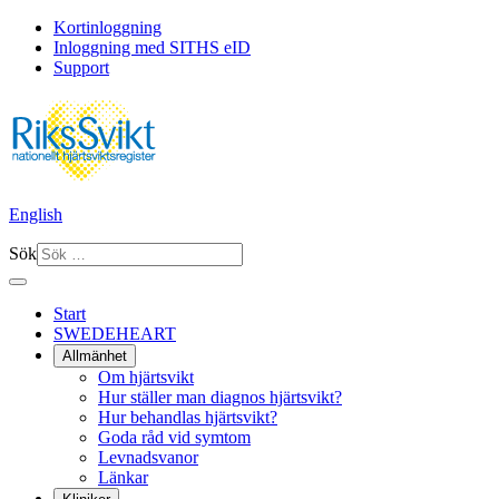
Kortinloggning
Inloggning med SITHS eID
Support
English
Sök
Start
SWEDEHEART
Allmänhet
Om hjärtsvikt
Hur ställer man diagnos hjärtsvikt?
Hur behandlas hjärtsvikt?
Goda råd vid symtom
Levnadsvanor
Länkar