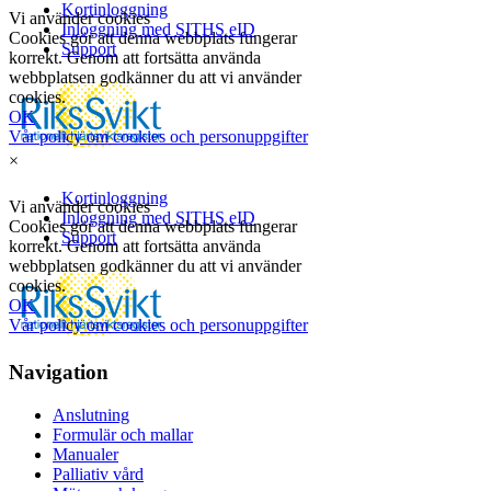
×
Navigation
Anslutning
Formulär och mallar
Manualer
Palliativ vård