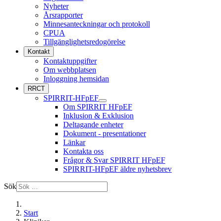
Nyheter
Årsrapporter
Minnesanteckningar och protokoll
CPUA
Tillgänglighetsredogörelse
Kontakt
Kontaktuppgifter
Om webbplatsen
Inloggning hemsidan
RRCT
SPIRRIT-HFpEF
Om SPIRRIT HFpEF
Inklusion & Exklusion
Deltagande enheter
Dokument - presentationer
Länkar
Kontakta oss
Frågor & Svar SPIRRIT HFpEF
SPIRRIT-HFpEF äldre nyhetsbrev
Sök
Start