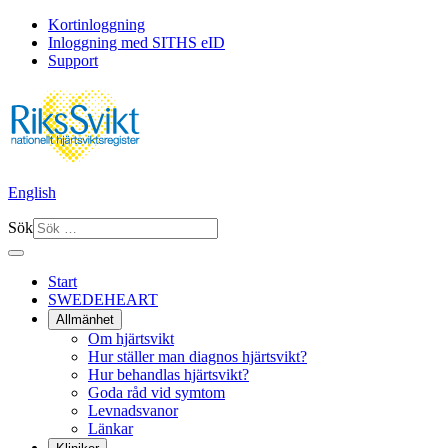
Kortinloggning
Inloggning med SITHS eID
Support
English
Sök
Start
SWEDEHEART
Allmänhet
Om hjärtsvikt
Hur ställer man diagnos hjärtsvikt?
Hur behandlas hjärtsvikt?
Goda råd vid symtom
Levnadsvanor
Länkar