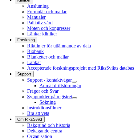
Kliniker
Anslutning
Formulär och mallar
Manualer
Palliativ vård
Möten och kongresser
Länkar kliniker
Forskning
Riktlinjer för utlämnande av data
Biobank
Blanketter och mallar
Länkar
Accepterade forskningsprojekt med RiksSvikts databas
Support
Support - kontaktvägar
Anmäl driftstörningar
Frågor och Svar
Synpunkter på registret
Sökning
Instruktionsfilmer
Bra att veta
Om RiksSvikt
Bakgrund och historia
Deltagande centra
Organisation