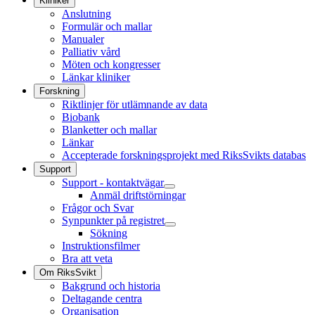
Kliniker
Anslutning
Formulär och mallar
Manualer
Palliativ vård
Möten och kongresser
Länkar kliniker
Forskning
Riktlinjer för utlämnande av data
Biobank
Blanketter och mallar
Länkar
Accepterade forskningsprojekt med RiksSvikts databas
Support
Support - kontaktvägar
Anmäl driftstörningar
Frågor och Svar
Synpunkter på registret
Sökning
Instruktionsfilmer
Bra att veta
Om RiksSvikt
Bakgrund och historia
Deltagande centra
Organisation