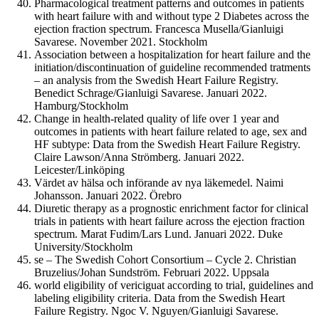
Pharmacological treatment patterns and outcomes in patients
with heart failure with and without type 2 Diabetes across the
ejection fraction spectrum. Francesca Musella/Gianluigi
Savarese. November 2021. Stockholm
Association between a hospitalization for heart failure and the
initiation/discontinuation of guideline recommended tratments
– an analysis from the Swedish Heart Failure Registry.
Benedict Schrage/Gianluigi Savarese. Januari 2022.
Hamburg/Stockholm
Change in health-related quality of life over 1 year and
outcomes in patients with heart failure related to age, sex and
HF subtype: Data from the Swedish Heart Failure Registry.
Claire Lawson/Anna Strömberg. Januari 2022.
Leicester/Linköping
Värdet av hälsa och införande av nya läkemedel. Naimi
Johansson. Januari 2022. Örebro
Diuretic therapy as a prognostic enrichment factor for clinical
trials in patients with heart failure across the ejection fraction
spectrum. Marat Fudim/Lars Lund. Januari 2022. Duke
University/Stockholm
se – The Swedish Cohort Consortium – Cycle 2. Christian
Bruzelius/Johan Sundström. Februari 2022. Uppsala
world eligibility of vericiguat according to trial, guidelines and
labeling eligibility criteria. Data from the Swedish Heart
Failure Registry. Ngoc V. Nguyen/Gianluigi Savarese.