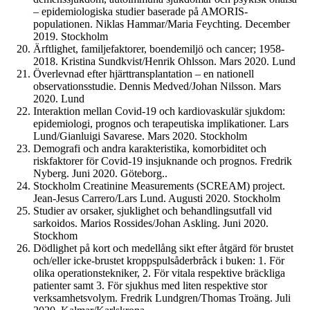
– epidemiologiska studier baserade på AMORIS-
populationen. Niklas Hammar/Maria Feychting. December
2019. Stockholm
Ärftlighet, familjefaktorer, boendemiljö och cancer; 1958-
2018. Kristina Sundkvist/Henrik Ohlsson. Mars 2020. Lund
Överlevnad efter hjärttransplantation – en nationell
observationsstudie. Dennis Medved/Johan Nilsson. Mars
2020. Lund
Interaktion mellan Covid-19 och kardiovaskulär sjukdom:
epidemiologi, prognos och terapeutiska implikationer. Lars
Lund/Gianluigi Savarese. Mars 2020. Stockholm
Demografi och andra karakteristika, komorbiditet och
riskfaktorer för Covid-19 insjuknande och prognos. Fredrik
Nyberg. Juni 2020. Göteborg..
Stockholm Creatinine Measurements (SCREAM) project.
Jean-Jesus Carrero/Lars Lund. Augusti 2020. Stockholm
Studier av orsaker, sjuklighet och behandlingsutfall vid
sarkoidos. Marios Rossides/Johan Askling. Juni 2020.
Stockhom
Dödlighet på kort och medellång sikt efter åtgärd för brustet
och/eller icke-brustet kroppspulsåderbråck i buken: 1. För
olika operationstekniker, 2. För vitala respektive bräckliga
patienter samt 3. För sjukhus med liten respektive stor
verksamhetsvolym. Fredrik Lundgren/Thomas Troäng. Juli