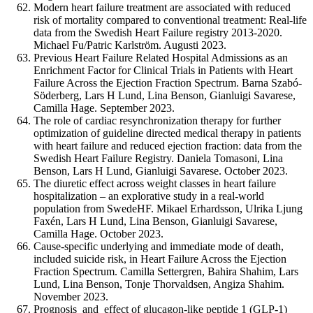
Modern heart failure treatment are associated with reduced
risk of mortality compared to conventional treatment: Real-life
data from the Swedish Heart Failure registry 2013-2020.
Michael Fu/Patric Karlström. Augusti 2023.
Previous Heart Failure Related Hospital Admissions as an
Enrichment Factor for Clinical Trials in Patients with Heart
Failure Across the Ejection Fraction Spectrum. Barna Szabó-
Söderberg, Lars H Lund, Lina Benson, Gianluigi Savarese,
Camilla Hage. September 2023.
The role of cardiac resynchronization therapy for further
optimization of guideline directed medical therapy in patients
with heart failure and reduced ejection fraction: data from the
Swedish Heart Failure Registry. Daniela Tomasoni, Lina
Benson, Lars H Lund, Gianluigi Savarese. October 2023.
The diuretic effect across weight classes in heart failure
hospitalization – an explorative study in a real-world
population from SwedeHF. Mikael Erhardsson, Ulrika Ljung
Faxén, Lars H Lund, Lina Benson, Gianluigi Savarese,
Camilla Hage. October 2023.
Cause-specific underlying and immediate mode of death,
included suicide risk, in Heart Failure Across the Ejection
Fraction Spectrum. Camilla Settergren, Bahira Shahim, Lars
Lund, Lina Benson, Tonje Thorvaldsen, Angiza Shahim.
November 2023.
Prognosis and effect of glucagon-like peptide 1 (GLP-1)