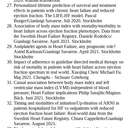
2020. Kalmar/Karlskrona
Personalized lifetime prediction of survival and treatment
effects in patients with chronic heart failure and reduced
ejection fraction. The LIFE-HF model. Pascal
Burger/Gianluigi Savarese. Juli 2020. Stockholm
Association of body mass index with mortality/morbidity in
heart failure across ejection fraction phenotypes. Data from
the Swedish Heart Failure Registry. Daniele Rodolico/
Gianluigi Savarese. April 2021. Stockholm
Antiplatelet agents in Heart Failure, any prognostic role?
Astrid Karlsson/Gianluigi Savarese. April 2021. Stockholm
Stockholm
Impact of adherence to guideline directed medical therapy on
risk of mortality in patients with heart failure across ejection
fraction spectrum in real world. Xiaojing Chen/ Michael Fu.
Maj 2021. Chengdu – Sichuan/ Göteborg
Causal association between body mass index and left
ventricular mass index (LVMI) independent of blood
pressure; Heart Failure implications Philip Sarajilic/Magnus
Bäck. Juni 2021. Stockholm
Timing and modalities of initiation/Up-titration of ARNI in
patients hospitalized for HF vs outpatients with reduced
ejection fraction heart failure: Real-world data from the
Swedish Heart Faiure Registry. Chiara Cappelletto/Gianluigi
Savarese. August 2021.