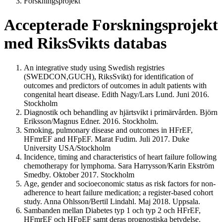
Forskningsprojekt
Accepterade Forskningsprojekt
med RiksSvikts databas
An integrative study using Swedish registries
(SWEDCON,GUCH), RiksSvikt) for identification of
outcomes and predictors of outcomes in adult patients with
congenital heart disease. Edith Nagy/Lars Lund. Juni 2016.
Stockholm
Diagnostik och behandling av hjärtsvikt i primärvården. Björn
Eriksson/Magnus Edner. 2016. Stockholm.
Smoking, pulmonary disease and outcomes in HFrEF,
HFmrEF and HFpEF. Marat Fudim. Juli 2017. Duke
University USA/Stockholm
Incidence, timing and characteristics of heart failure following
chemotherapy for lymphoma. Sara Harrysson/Karin Ekström
Smedby. Oktober 2017. Stockholm
Age, gender and socioeconomic status as risk factors for non-
adherence to heart failure medication; a register-based cohort
study. Anna Ohlsson/Bertil Lindahl. Maj 2018. Uppsala.
Sambanden mellan Diabetes typ 1 och typ 2 och HFrEF,
HFmrEF och HFpEF samt deras prognostiska betydelse.