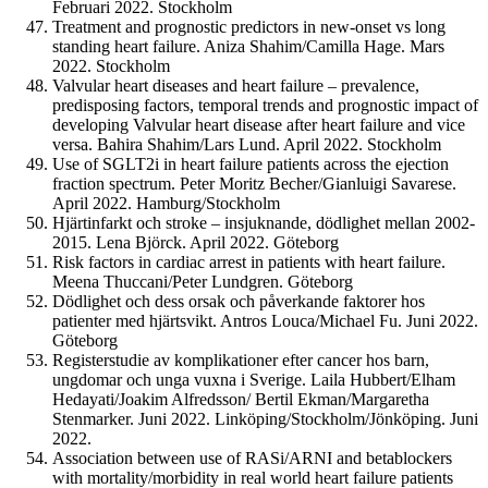
Februari 2022. Stockholm
Treatment and prognostic predictors in new-onset vs long
standing heart failure. Aniza Shahim/Camilla Hage. Mars
2022. Stockholm
Valvular heart diseases and heart failure – prevalence,
predisposing factors, temporal trends and prognostic impact of
developing Valvular heart disease after heart failure and vice
versa. Bahira Shahim/Lars Lund. April 2022. Stockholm
Use of SGLT2i in heart failure patients across the ejection
fraction spectrum. Peter Moritz Becher/Gianluigi Savarese.
April 2022. Hamburg/Stockholm
Hjärtinfarkt och stroke – insjuknande, dödlighet mellan 2002-
2015. Lena Björck. April 2022. Göteborg
Risk factors in cardiac arrest in patients with heart failure.
Meena Thuccani/Peter Lundgren. Göteborg
Dödlighet och dess orsak och påverkande faktorer hos
patienter med hjärtsvikt. Antros Louca/Michael Fu. Juni 2022.
Göteborg
Registerstudie av komplikationer efter cancer hos barn,
ungdomar och unga vuxna i Sverige. Laila Hubbert/Elham
Hedayati/Joakim Alfredsson/ Bertil Ekman/Margaretha
Stenmarker. Juni 2022. Linköping/Stockholm/Jönköping. Juni
2022.
Association between use of RASi/ARNI and betablockers
with mortality/morbidity in real world heart failure patients