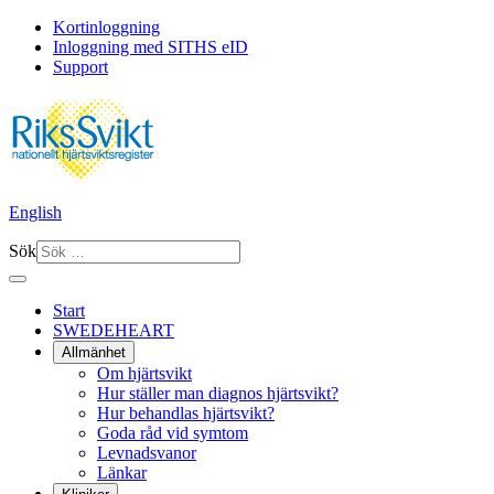
Kortinloggning
Inloggning med SITHS eID
Support
English
Sök
Start
SWEDEHEART
Allmänhet
Om hjärtsvikt
Hur ställer man diagnos hjärtsvikt?
Hur behandlas hjärtsvikt?
Goda råd vid symtom
Levnadsvanor
Länkar