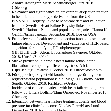
Annika Rosengren/Maria Schaufelberger. Juni 2018.
Göteborg
Relevance and significance of left ventricular ejection fraction
in heart failure: Phenotype derivation from the US
PINNACLE registry linked to Medicare data and validation
from the Swedish Heart Failure Registry linked to the
Swedish National Patient and population registries. Hanna K
Gaggin/James Januzzi. September 2018. Boston USA.
From electronic health record to ejection fraction based heart
failure phenotype: Development and validation of HER based
algorithms for identifying HF subphenotypes
(HFrEF/HFpEF). Alicia Uijl/Gianluigi Savarese. Oktober
2018. Utrecht/Stockholm
Stroke prediction in chronic heart failure without atrial
fibrillation – comparing different registries. Alicia
Uijl/Gianluigi Savarese. Oktober 2018. Utrect/Stockholm
Förlopp och sjuklighet vid kronisk andningsstörning – en
registerbaserad populationsstudie. Magnus Ekström/Josefin
Sundh. Oktober 2018. Karlskrona/Örebro
Incidence of cancer in patients with heart failure: long term
follow-up. Entela Bollano/Elmir Omerovic. November 2018.
Göteborg
Interaction between heart failure treatment dosage and blood
pressure for clinical outcome. Nicolas Girerd/Lars Lund.
December 2018. Nancy/Stockholm