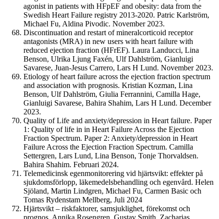
agonist in patients with HFpEF and obesity: data from the
Swedish Heart Failure registry 2013-2020. Patric Karlström,
Michael Fu, Aldina Pivodic. November 2023.
Discontinuation and restart of mineralcorticoid receptor
antagonists (MRA) in new users with heart failure with
reduced ejection fraction (HFrEF). Laura Landucci, Lina
Benson, Ulrika Ljung Faxén, Ulf Dahlström, Gianluigi
Savarese, Juan-Jesus Carrero, Lars H Lund. November 2023.
Etiology of heart failure across the ejection fraction spectrum
and association with prognosis. Kristian Kozman, Lina
Benson, Ulf Dahlström, Giulia Ferrannini, Camilla Hage,
Gianluigi Savarese, Bahira Shahim, Lars H Lund. December
2023.
Quality of Life and anxiety/depression in Heart failure. Paper
1: Quality of life in in Heart Failure Across the Ejection
Fraction Spectrum. Paper 2: Anxiety/depression in Heart
Failure Across the Ejection Fraction Spectrum. Camilla
Settergren, Lars Lund, Lina Benson, Tonje Thorvaldsen.
Bahira Shahim. Februari 2024.
Telemedicinsk egenmonitorering vid hjärtsvikt: effekter på
sjukdomsförlopp, läkemedelsbehandling och egenvård. Helen
Sjöland, Martin Lindgren, Michael Fu, Carmen Basic och
Tomas Rydenstam Mellberg, Juli 2024
Hjärtsvikt – riskfaktorer, samsjuklighet, förekomst och
prognos. Annika Rosengren, Gustav Smith, Zacharias