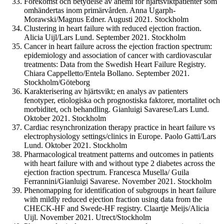
Förekomst och betydelse av anemi för hjärtsviktpatienter som
omhändertas inom primärvården. Anna Ugarph-
Morawski/Magnus Edner. Augusti 2021. Stockholm
Clustering in heart failure with reduced ejection fraction.
Alicia Uijl/Lars Lund. September 2021. Stockholm
Cancer in heart failure across the ejection fraction spectrum:
epidemiology and association of cancer with cardiovascular
treatments: Data from the Swedish Heart Failure Registry.
Chiara Cappelletto/Entela Bollano. September 2021.
Stockholm/Göteborg
Karakterisering av hjärtsvikt; en analys av patienters
fenotyper, etiologiska och prognostiska faktorer, mortalitet och
morbiditet, och behandling. Gianluigi Savarese/Lars Lund.
Oktober 2021. Stockholm
Cardiac resynchronization therapy practice in heart failure vs
electrophysiology settings/clinics in Europe. Paolo Gatti/Lars
Lund. Oktober 2021. Stockholm
Pharmacological treatment patterns and outcomes in patients
with heart failure with and without type 2 diabetes across the
ejection fraction spectrum. Francesca Musella/ Guila
Ferrannini/Gianluigi Savarese. November 2021. Stockholm
Phenomapping for identification of subgroups in heart failure
with mildly reduced ejection fraction using data from the
CHECK-HF and Swede-HF registry. Claartje Meijs/Alicia
Uijl. November 2021. Utrect/Stockholm