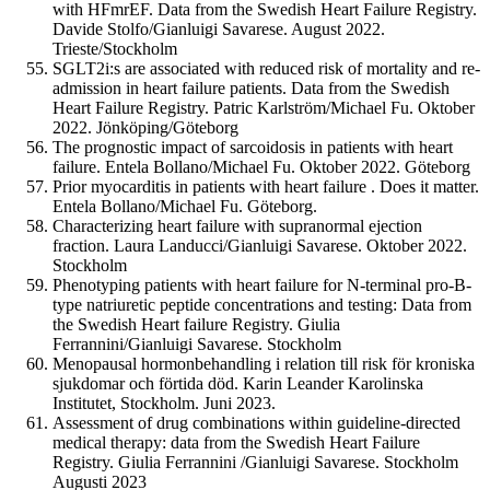
with HFmrEF. Data from the Swedish Heart Failure Registry.
Davide Stolfo/Gianluigi Savarese. August 2022.
Trieste/Stockholm
SGLT2i:s are associated with reduced risk of mortality and re-
admission in heart failure patients. Data from the Swedish
Heart Failure Registry. Patric Karlström/Michael Fu. Oktober
2022. Jönköping/Göteborg
The prognostic impact of sarcoidosis in patients with heart
failure. Entela Bollano/Michael Fu. Oktober 2022. Göteborg
Prior myocarditis in patients with heart failure . Does it matter.
Entela Bollano/Michael Fu. Göteborg.
Characterizing heart failure with supranormal ejection
fraction. Laura Landucci/Gianluigi Savarese. Oktober 2022.
Stockholm
Phenotyping patients with heart failure for N-terminal pro-B-
type natriuretic peptide concentrations and testing: Data from
the Swedish Heart failure Registry. Giulia
Ferrannini/Gianluigi Savarese. Stockholm
Menopausal hormonbehandling i relation till risk för kroniska
sjukdomar och förtida död. Karin Leander Karolinska
Institutet, Stockholm. Juni 2023.
Assessment of drug combinations within guideline-directed
medical therapy: data from the Swedish Heart Failure
Registry. Giulia Ferrannini /Gianluigi Savarese. Stockholm
Augusti 2023