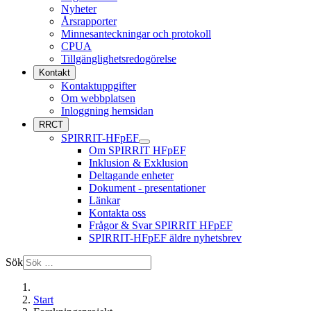
Nyheter
Årsrapporter
Minnesanteckningar och protokoll
CPUA
Tillgänglighetsredogörelse
Kontakt
Kontaktuppgifter
Om webbplatsen
Inloggning hemsidan
RRCT
SPIRRIT-HFpEF
Om SPIRRIT HFpEF
Inklusion & Exklusion
Deltagande enheter
Dokument - presentationer
Länkar
Kontakta oss
Frågor & Svar SPIRRIT HFpEF
SPIRRIT-HFpEF äldre nyhetsbrev
Sök
Start