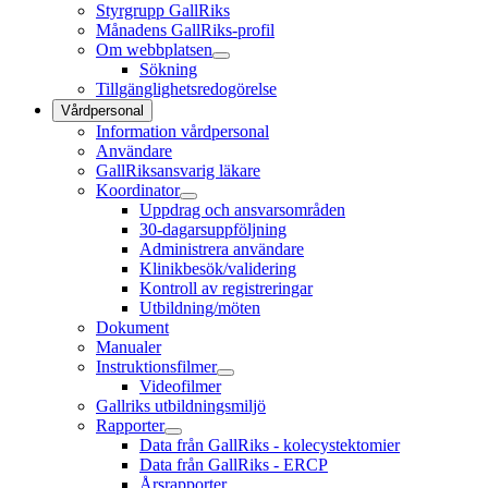
Styrgrupp GallRiks
Månadens GallRiks-profil
Om webbplatsen
Sökning
Tillgänglighetsredogörelse
Vårdpersonal
Information vårdpersonal
Användare
GallRiksansvarig läkare
Koordinator
Uppdrag och ansvarsområden
30-dagarsuppföljning
Administrera användare
Klinikbesök/validering
Kontroll av registreringar
Utbildning/möten
Dokument
Manualer
Instruktionsfilmer
Videofilmer
Gallriks utbildningsmiljö
Rapporter
Data från GallRiks - kolecystektomier
Data från GallRiks - ERCP
Årsrapporter