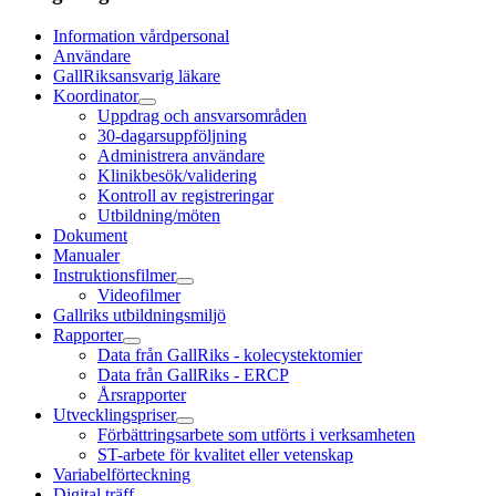
Information vårdpersonal
Användare
GallRiksansvarig läkare
Koordinator
Uppdrag och ansvarsområden
30-dagarsuppföljning
Administrera användare
Klinikbesök/validering
Kontroll av registreringar
Utbildning/möten
Dokument
Manualer
Instruktionsfilmer
Videofilmer
Gallriks utbildningsmiljö
Rapporter
Data från GallRiks - kolecystektomier
Data från GallRiks - ERCP
Årsrapporter
Utvecklingspriser
Förbättringsarbete som utförts i verksamheten
ST-arbete för kvalitet eller vetenskap
Variabelförteckning
Digital träff