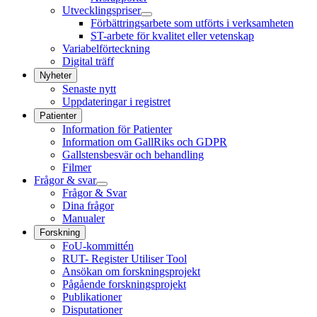
Utvecklingspriser
Förbättringsarbete som utförts i verksamheten
ST-arbete för kvalitet eller vetenskap
Variabelförteckning
Digital träff
Nyheter
Senaste nytt
Uppdateringar i registret
Patienter
Information för Patienter
Information om GallRiks och GDPR
Gallstensbesvär och behandling
Filmer
Frågor & svar
Frågor & Svar
Dina frågor
Manualer
Forskning
FoU-kommittén
RUT- Register Utiliser Tool
Ansökan om forskningsprojekt
Pågående forskningsprojekt
Publikationer
Disputationer