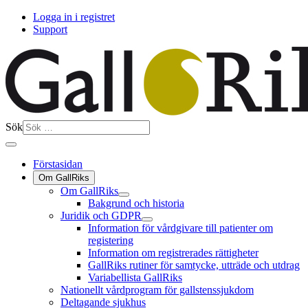
Logga in i registret
Support
Sök
Förstasidan
Om GallRiks
Om GallRiks
Bakgrund och historia
Juridik och GDPR
Information för vårdgivare till patienter om
registering
Information om registrerades rättigheter
GallRiks rutiner för samtycke, utträde och utdrag
Variabellista GallRiks
Nationellt vårdprogram för gallstenssjukdom
Deltagande sjukhus