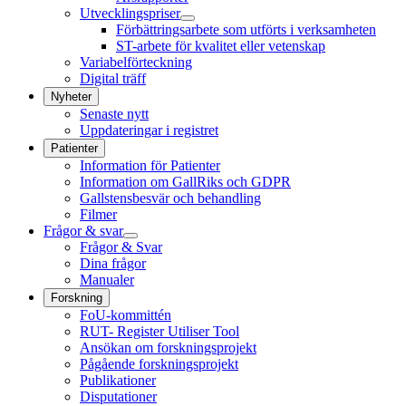
Utvecklingspriser
Förbättringsarbete som utförts i verksamheten
ST-arbete för kvalitet eller vetenskap
Variabelförteckning
Digital träff
Nyheter
Senaste nytt
Uppdateringar i registret
Patienter
Information för Patienter
Information om GallRiks och GDPR
Gallstensbesvär och behandling
Filmer
Frågor & svar
Frågor & Svar
Dina frågor
Manualer
Forskning
FoU-kommittén
RUT- Register Utiliser Tool
Ansökan om forskningsprojekt
Pågående forskningsprojekt
Publikationer
Disputationer