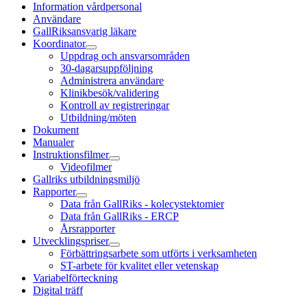
Information vårdpersonal
Användare
GallRiksansvarig läkare
Koordinator
Uppdrag och ansvarsområden
30-dagarsuppföljning
Administrera användare
Klinikbesök/validering
Kontroll av registreringar
Utbildning/möten
Dokument
Manualer
Instruktionsfilmer
Videofilmer
Gallriks utbildningsmiljö
Rapporter
Data från GallRiks - kolecystektomier
Data från GallRiks - ERCP
Årsrapporter
Utvecklingspriser
Förbättringsarbete som utförts i verksamheten
ST-arbete för kvalitet eller vetenskap
Variabelförteckning
Digital träff