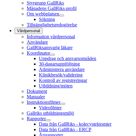
Styrgrupp GallRiks
Månadens GallRiks-profil
Om webbplatsen
Sökning
Tillgänglighetsredogörelse
Vårdpersonal
Information vårdpersonal
Användare
GallRiksansvarig läkare
Koordinator
Uppdrag och ansvarsområden
30-dagarsuppföljning
Administrera användare
Klinikbesök/validering
Kontroll av registreringar
Utbildning/möten
Dokument
Manualer
Instruktionsfilmer
Videofilmer
Gallriks utbildningsmiljö
Rapporter
Data från GallRiks - kolecystektomier
Data från GallRiks - ERCP
Årsrapporter