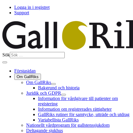
Logga in i registret
Support
Sök
Förstasidan
Om GallRiks
Om GallRiks
Bakgrund och historia
Juridik och GDPR
Information för vårdgivare till patienter om
registering
Information om registrerades rättigheter
GallRiks rutiner för samtycke, utträde och utdrag
Variabellista GallRiks
Nationellt vårdprogram för gallstenssjukdom
Deltagande sjukhus