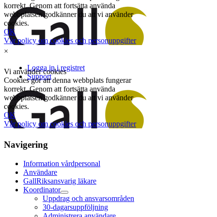
×
Navigering
Information vårdpersonal
Användare
GallRiksansvarig läkare
Koordinator
Uppdrag och ansvarsområden
30-dagarsuppföljning
Administrera användare