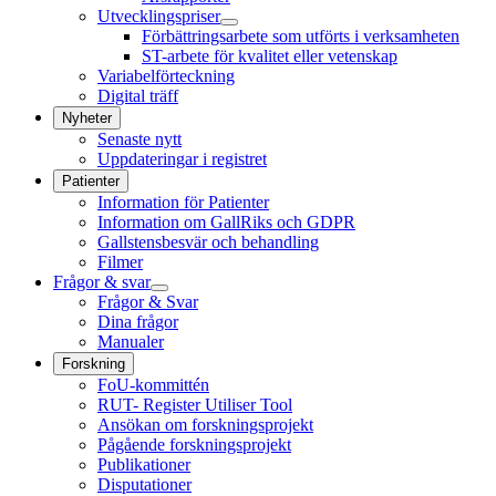
Utvecklingspriser
Förbättringsarbete som utförts i verksamheten
ST-arbete för kvalitet eller vetenskap
Variabelförteckning
Digital träff
Nyheter
Senaste nytt
Uppdateringar i registret
Patienter
Information för Patienter
Information om GallRiks och GDPR
Gallstensbesvär och behandling
Filmer
Frågor & svar
Frågor & Svar
Dina frågor
Manualer
Forskning
FoU-kommittén
RUT- Register Utiliser Tool
Ansökan om forskningsprojekt
Pågående forskningsprojekt
Publikationer
Disputationer