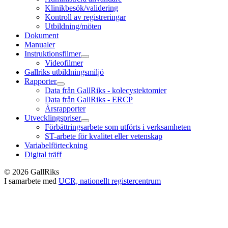
Klinikbesök/validering
Kontroll av registreringar
Utbildning/möten
Dokument
Manualer
Instruktionsfilmer
Videofilmer
Gallriks utbildningsmiljö
Rapporter
Data från GallRiks - kolecystektomier
Data från GallRiks - ERCP
Årsrapporter
Utvecklingspriser
Förbättringsarbete som utförts i verksamheten
ST-arbete för kvalitet eller vetenskap
Variabelförteckning
Digital träff
© 2026 GallRiks
I samarbete med
UCR, nationellt registercentrum