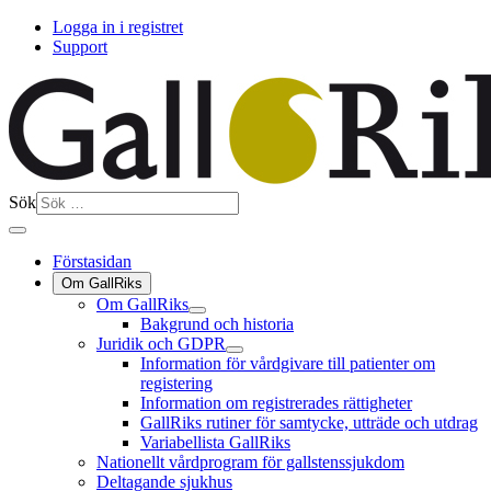
Logga in i registret
Support
Sök
Förstasidan
Om GallRiks
Om GallRiks
Bakgrund och historia
Juridik och GDPR
Information för vårdgivare till patienter om
registering
Information om registrerades rättigheter
GallRiks rutiner för samtycke, utträde och utdrag
Variabellista GallRiks
Nationellt vårdprogram för gallstenssjukdom
Deltagande sjukhus