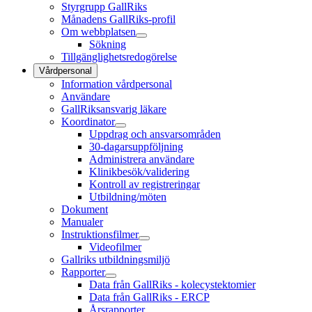
Styrgrupp GallRiks
Månadens GallRiks-profil
Om webbplatsen
Sökning
Tillgänglighetsredogörelse
Vårdpersonal
Information vårdpersonal
Användare
GallRiksansvarig läkare
Koordinator
Uppdrag och ansvarsområden
30-dagarsuppföljning
Administrera användare
Klinikbesök/validering
Kontroll av registreringar
Utbildning/möten
Dokument
Manualer
Instruktionsfilmer
Videofilmer
Gallriks utbildningsmiljö
Rapporter
Data från GallRiks - kolecystektomier
Data från GallRiks - ERCP
Årsrapporter