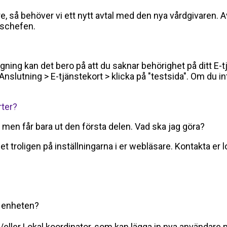
e, så behöver vi ett nytt avtal med den nya vårdgivaren. Av
tschefen.
ng kan det bero på att du saknar behörighet på ditt E-tjän
Anslutning > E-tjänstekort > klicka på "testsida". Om du i
rter?
 men får bara ut den första delen. Vad ska jag göra?
t troligen på inställningarna i er webläsare. Kontakta er lo
på enheten?
/eller Lokal koordinator, som kan lägga in nya användare 