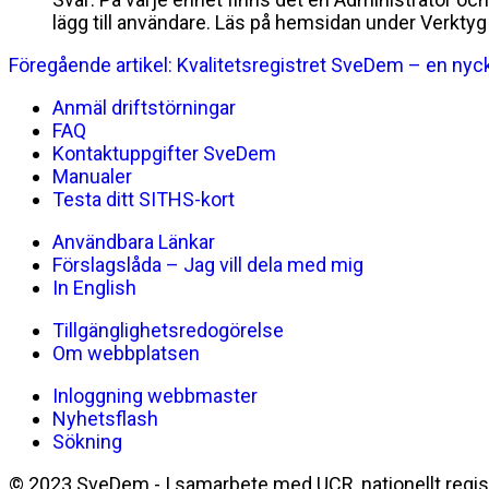
lägg till användare. Läs på hemsidan under Verkty
Föregående artikel: Kvalitetsregistret SveDem – en n
Anmäl driftstörningar
FAQ
Kontaktuppgifter SveDem
Manualer
Testa ditt SITHS-kort
Användbara Länkar
Förslagslåda – Jag vill dela med mig
In English
Tillgänglighetsredogörelse
Om webbplatsen
Inloggning webbmaster
Nyhetsflash
Sökning
© 2023 SveDem - I samarbete med UCR, nationellt regi