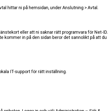
tal hittar ni på hemsidan, under Anslutning > Avtal.
stekort eller att ni saknar rätt programvara för Net-ID.
nte kommer in på den sidan beror det sannolikt på att du
kala IT-support för rätt inställning.
på enheten. Logga in och välj Administration – Sök &