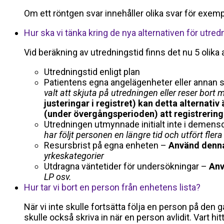
Om ett röntgen svar innehåller olika svar för exem
Hur ska vi tänka kring de nya alternativen för utred
Vid beräkning av utredningstid finns det nu 5 olika 
Utredningstid enligt plan
Patientens egna angelägenheter eller annan 
valt att skjuta på utredningen eller reser bor
justeringar i registret) kan detta alternati
(under övergångsperioden) att registreringe
Utredningen utmynnade initialt inte i demens
har följt personen en längre tid och utfört fler
Resursbrist på egna enheten –
Använd denna
yrkeskategorier
Utdragna väntetider för undersökningar –
Anv
LP osv.
Hur tar vi bort en person från enhetens lista?
När vi inte skulle fortsätta följa en person på den
skulle också skriva in när en person avlidit. Vart h