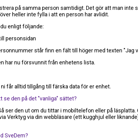
istrera på samma person samtidigt. Det gör att man inte 
r heller inte fylla i att en person har avlidit.
 du enligt följande:
ill personsidan
rsonnummer står finn en fält till höger med texten "Jag v
en har nu försvunnit från enhetens lista.
år alltid tillgång till färska data för er enhet.
t se den på det "vanliga" sättet?
Så ser den ut om du tittar i mobiltelefon eller på läsplatt
ia Verktyg via din webbläsare (ett kugghjul eller liknande
 med SveDem?