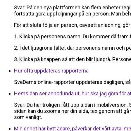
Svar: På den nya plattformen kan flera enheter reg
fortsätta göra uppföljningar på en person. Man behöve
För att sluta följa en person, oavsett anledning, gör
1. Klicka på personens namn. Du kommer då fram t
2. I det ljusgröna fältet där personens namn och pe
3. Klicka på knappen så att den blir ljusgrå. Person
Hur ofta uppdateras rapporterna
SveDems online-rapporter uppdateras dagligen, så ni f
Hemsidan ser annorlunda ut, hur ska jag göra för at
Svar: Du har troligen fått upp sidan i mobilversion. 
sidan kan du zooma ner din sida, tex genom att gå v
som vanligt.
Min enhet har bytt ägare, påverkar det vårt avtal