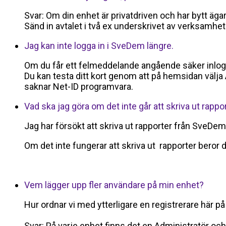
Svar: Om din enhet är privatdriven och har bytt ägar
Sänd in avtalet i två ex underskrivet av verksamhe
Jag kan inte logga in i SveDem längre.
Om du får ett felmeddelande angående säker inloggni
Du kan testa ditt kort genom att på hemsidan välja 
saknar Net-ID programvara.
Vad ska jag göra om det inte går att skriva ut rappo
Jag har försökt att skriva ut rapporter från SveDem
Om det inte fungerar att skriva ut rapporter beror de
Vem lägger upp fler användare på min enhet?
Hur ordnar vi med ytterligare en registrerare här 
Svar: På varje enhet finns det en Administratör och