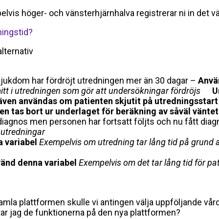
pelvis höger- och vänsterhjärnhalva registrerar ni in det
ningstid?
alternativ
sjukdom har fördröjt utredningen mer än 30 dagar –
Anvä
t mitt i utredningen som gör att undersökningar fördröjs
U
v även användas om patienten skjutit på utredningsstart
n tas bort ur underlaget för beräkning av såväl vänte
diagnos men personen har fortsatt följts och nu fått dia
a utredningar
 variabel
Exempelvis om utredning tar lång tid på grund a
änd denna variabel
Exempelvis om det tar lång tid för pa
 gamla plattformen skulle vi antingen välja uppföljande v
ittar jag de funktionerna på den nya plattformen?