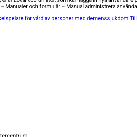
g – Manualer och formulär – Manual administrera använda
yckelspelare för vård av personer med demenssjukdom
Til
stercentrum