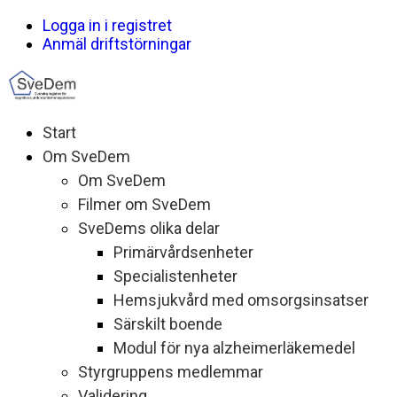
Logga in i registret
Anmäl driftstörningar
Start
Om SveDem
Om SveDem
Filmer om SveDem
SveDems olika delar
Primärvårdsenheter
Specialistenheter
Hemsjukvård med omsorgsinsatser
Särskilt boende
Modul för nya alzheimerläkemedel
Styrgruppens medlemmar
Validering