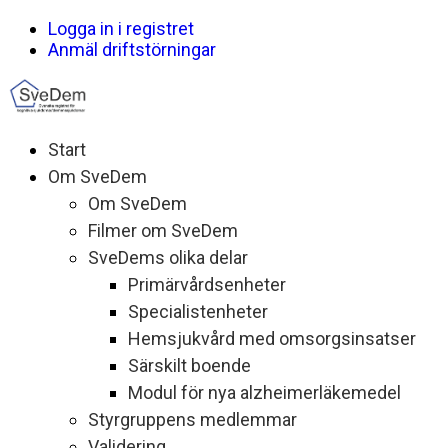
Logga in i registret
Anmäl driftstörningar
Start
Om SveDem
Om SveDem
Filmer om SveDem
SveDems olika delar
Primärvårdsenheter
Specialistenheter
Hemsjukvård med omsorgsinsatser
Särskilt boende
Modul för nya alzheimerläkemedel
Styrgruppens medlemmar
Validering