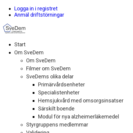
Logga in i registret
Anmäl driftstörningar
Start
Om SveDem
Om SveDem
Filmer om SveDem
SveDems olika delar
Primärvårdsenheter
Specialistenheter
Hemsjukvård med omsorgsinsatser
Särskilt boende
Modul för nya alzheimerläkemedel
Styrgruppens medlemmar
Validering