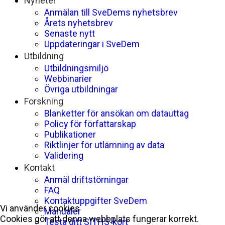
Nyheter
Anmälan till SveDems nyhetsbrev
Årets nyhetsbrev
Senaste nytt
Uppdateringar i SveDem
Utbildning
Utbildningsmiljö
Webbinarier
Övriga utbildningar
Forskning
Blanketter för ansökan om datauttag
Policy för författarskap
Publikationer
Riktlinjer för utlämning av data
Validering
Kontakt
Anmäl driftstörningar
FAQ
Kontaktuppgifter SveDem
Vi använder cookies
Manualer
Cookies gör att denna webbplats fungerar korrekt.
Testa ditt SITHS-kort