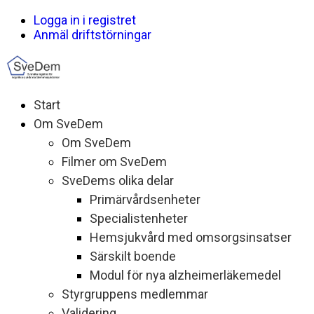
Logga in i registret
Anmäl driftstörningar
Start
Om SveDem
Om SveDem
Filmer om SveDem
SveDems olika delar
Primärvårdsenheter
Specialistenheter
Hemsjukvård med omsorgsinsatser
Särskilt boende
Modul för nya alzheimerläkemedel
Styrgruppens medlemmar
Validering