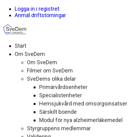
Logga in i registret
Anmäl driftstörningar
Start
Om SveDem
Om SveDem
Filmer om SveDem
SveDems olika delar
Primärvårdsenheter
Specialistenheter
Hemsjukvård med omsorgsinsatser
Särskilt boende
Modul för nya alzheimerläkemedel
Styrgruppens medlemmar
Validering