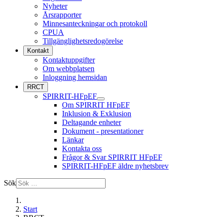
Nyheter
Årsrapporter
Minnesanteckningar och protokoll
CPUA
Tillgänglighetsredogörelse
Kontakt
Kontaktuppgifter
Om webbplatsen
Inloggning hemsidan
RRCT
SPIRRIT-HFpEF
Om SPIRRIT HFpEF
Inklusion & Exklusion
Deltagande enheter
Dokument - presentationer
Länkar
Kontakta oss
Frågor & Svar SPIRRIT HFpEF
SPIRRIT-HFpEF äldre nyhetsbrev
Sök
Start