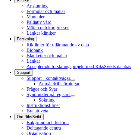
Kliniker
Anslutning
Formulär och mallar
Manualer
Palliativ vård
Möten och kongresser
Länkar kliniker
Forskning
Riktlinjer för utlämnande av data
Biobank
Blanketter och mallar
Länkar
Accepterade forskningsprojekt med RiksSvikts databas
Support
Support - kontaktvägar
Anmäl driftstörningar
Frågor och Svar
Synpunkter på registret
Sökning
Instruktionsfilmer
Bra att veta
Om RiksSvikt
Bakgrund och historia
Deltagande centra
Organisation