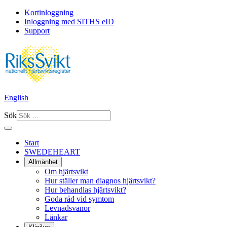
Kortinloggning
Inloggning med SITHS eID
Support
English
Sök
Start
SWEDEHEART
Allmänhet
Om hjärtsvikt
Hur ställer man diagnos hjärtsvikt?
Hur behandlas hjärtsvikt?
Goda råd vid symtom
Levnadsvanor
Länkar