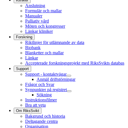
Kliniker
Anslutning
Formulär och mallar
Manualer
Palliativ vård
Möten och kongresser
Länkar kliniker
Forskning
Riktlinjer för utlämnande av data
Biobank
Blanketter och mallar
Länkar
Accepterade forskningsprojekt med RiksSvikts databas
Support
Support - kontaktvägar
Anmäl driftstörningar
Frågor och Svar
Synpunkter på registret
Sökning
Instruktionsfilmer
Bra att veta
Om RiksSvikt
Bakgrund och historia
Deltagande centra
Organisation