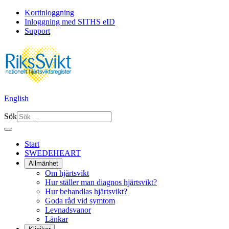
Kortinloggning
Inloggning med SITHS eID
Support
English
Sök
Start
SWEDEHEART
Allmänhet
Om hjärtsvikt
Hur ställer man diagnos hjärtsvikt?
Hur behandlas hjärtsvikt?
Goda råd vid symtom
Levnadsvanor
Länkar