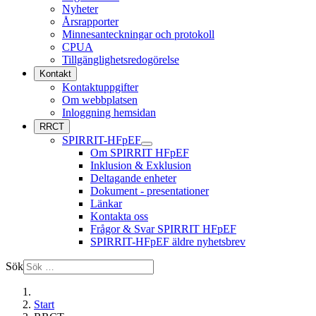
Nyheter
Årsrapporter
Minnesanteckningar och protokoll
CPUA
Tillgänglighetsredogörelse
Kontakt
Kontaktuppgifter
Om webbplatsen
Inloggning hemsidan
RRCT
SPIRRIT-HFpEF
Om SPIRRIT HFpEF
Inklusion & Exklusion
Deltagande enheter
Dokument - presentationer
Länkar
Kontakta oss
Frågor & Svar SPIRRIT HFpEF
SPIRRIT-HFpEF äldre nyhetsbrev
Sök
Start