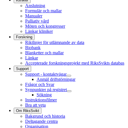
Kliniker
Anslutning
Formulär och mallar
Manualer
Palliativ vård
Möten och kongresser
Länkar kliniker
Forskning
Riktlinjer för utlämnande av data
Biobank
Blanketter och mallar
Länkar
Accepterade forskningsprojekt med RiksSvikts databas
Support
Support - kontaktvägar
Anmäl driftstörningar
Frågor och Svar
Synpunkter på registret
Sökning
Instruktionsfilmer
Bra att veta
Om RiksSvikt
Bakgrund och historia
Deltagande centra
Organisation