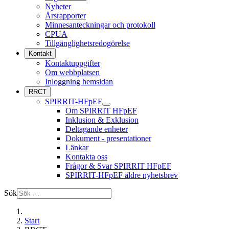
Nyheter
Årsrapporter
Minnesanteckningar och protokoll
CPUA
Tillgänglighetsredogörelse
Kontakt
Kontaktuppgifter
Om webbplatsen
Inloggning hemsidan
RRCT
SPIRRIT-HFpEF
Om SPIRRIT HFpEF
Inklusion & Exklusion
Deltagande enheter
Dokument - presentationer
Länkar
Kontakta oss
Frågor & Svar SPIRRIT HFpEF
SPIRRIT-HFpEF äldre nyhetsbrev
Sök
Start