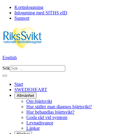
Kortinloggning
Inloggning med SITHS eID
Support
English
Sök
Start
SWEDEHEART
Allmänhet
Om hjärtsvikt
Hur ställer man diagnos hjärtsvikt?
Hur behandlas hjärtsvikt?
Goda råd vid symtom
Levnadsvanor
Länkar