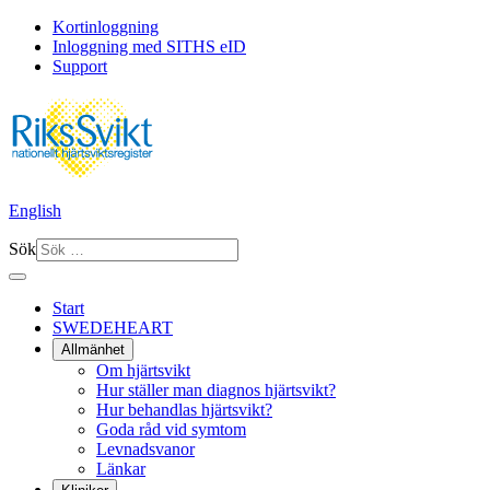
Kortinloggning
Inloggning med SITHS eID
Support
English
Sök
Start
SWEDEHEART
Allmänhet
Om hjärtsvikt
Hur ställer man diagnos hjärtsvikt?
Hur behandlas hjärtsvikt?
Goda råd vid symtom
Levnadsvanor
Länkar