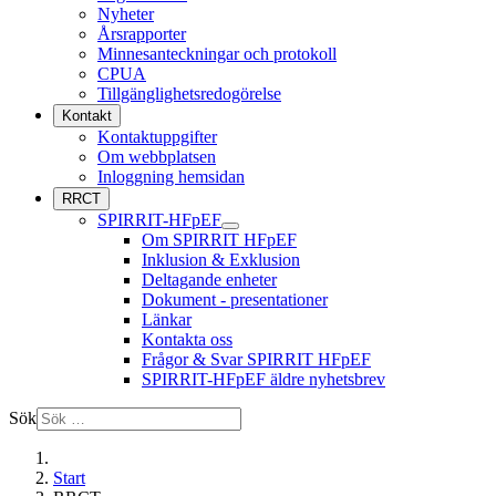
Nyheter
Årsrapporter
Minnesanteckningar och protokoll
CPUA
Tillgänglighetsredogörelse
Kontakt
Kontaktuppgifter
Om webbplatsen
Inloggning hemsidan
RRCT
SPIRRIT-HFpEF
Om SPIRRIT HFpEF
Inklusion & Exklusion
Deltagande enheter
Dokument - presentationer
Länkar
Kontakta oss
Frågor & Svar SPIRRIT HFpEF
SPIRRIT-HFpEF äldre nyhetsbrev
Sök
Start