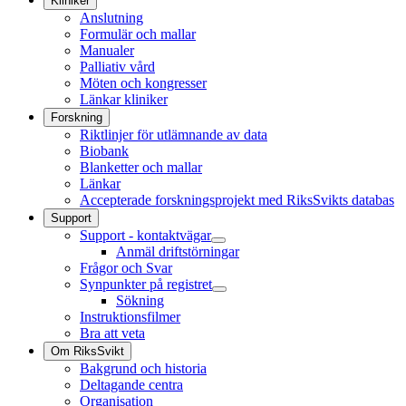
Kliniker
Anslutning
Formulär och mallar
Manualer
Palliativ vård
Möten och kongresser
Länkar kliniker
Forskning
Riktlinjer för utlämnande av data
Biobank
Blanketter och mallar
Länkar
Accepterade forskningsprojekt med RiksSvikts databas
Support
Support - kontaktvägar
Anmäl driftstörningar
Frågor och Svar
Synpunkter på registret
Sökning
Instruktionsfilmer
Bra att veta
Om RiksSvikt
Bakgrund och historia
Deltagande centra
Organisation