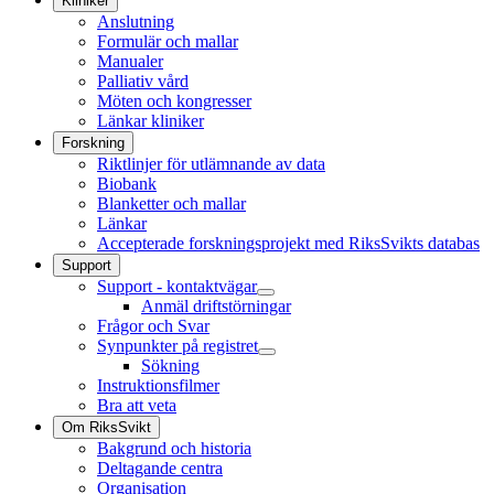
Kliniker
Anslutning
Formulär och mallar
Manualer
Palliativ vård
Möten och kongresser
Länkar kliniker
Forskning
Riktlinjer för utlämnande av data
Biobank
Blanketter och mallar
Länkar
Accepterade forskningsprojekt med RiksSvikts databas
Support
Support - kontaktvägar
Anmäl driftstörningar
Frågor och Svar
Synpunkter på registret
Sökning
Instruktionsfilmer
Bra att veta
Om RiksSvikt
Bakgrund och historia
Deltagande centra
Organisation