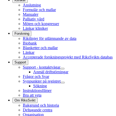
Kliniker
Anslutning
Formulär och mallar
Manualer
Palliativ vård
Möten och kongresser
Länkar kliniker
Forskning
Riktlinjer för utlämnande av data
Biobank
Blanketter och mallar
Länkar
Accepterade forskningsprojekt med RiksSvikts databas
Support
Support - kontaktvägar
Anmäl driftstörningar
Frågor och Svar
Synpunkter på registret
Sökning
Instruktionsfilmer
Bra att veta
Om RiksSvikt
Bakgrund och historia
Deltagande centra
Organisation