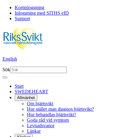
Kortinloggning
Inloggning med SITHS eID
Support
English
Sök
Start
SWEDEHEART
Allmänhet
Om hjärtsvikt
Hur ställer man diagnos hjärtsvikt?
Hur behandlas hjärtsvikt?
Goda råd vid symtom
Levnadsvanor
Länkar