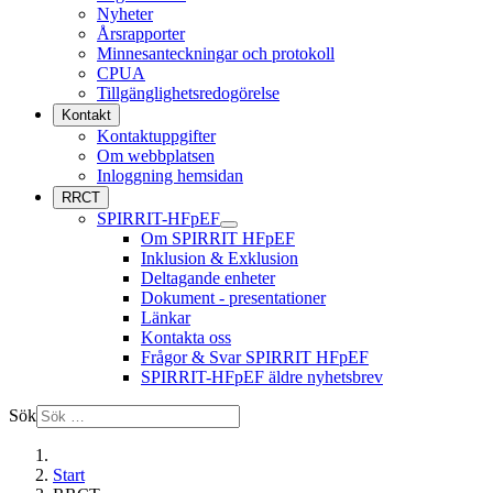
Nyheter
Årsrapporter
Minnesanteckningar och protokoll
CPUA
Tillgänglighetsredogörelse
Kontakt
Kontaktuppgifter
Om webbplatsen
Inloggning hemsidan
RRCT
SPIRRIT-HFpEF
Om SPIRRIT HFpEF
Inklusion & Exklusion
Deltagande enheter
Dokument - presentationer
Länkar
Kontakta oss
Frågor & Svar SPIRRIT HFpEF
SPIRRIT-HFpEF äldre nyhetsbrev
Sök
Start