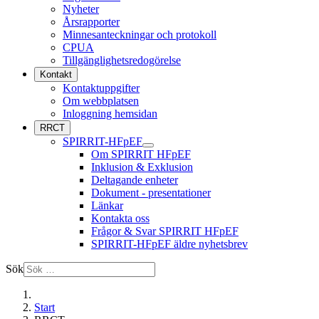
Nyheter
Årsrapporter
Minnesanteckningar och protokoll
CPUA
Tillgänglighetsredogörelse
Kontakt
Kontaktuppgifter
Om webbplatsen
Inloggning hemsidan
RRCT
SPIRRIT-HFpEF
Om SPIRRIT HFpEF
Inklusion & Exklusion
Deltagande enheter
Dokument - presentationer
Länkar
Kontakta oss
Frågor & Svar SPIRRIT HFpEF
SPIRRIT-HFpEF äldre nyhetsbrev
Sök
Start