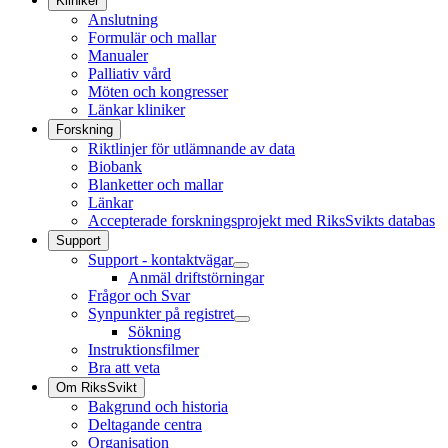
Kliniker
Anslutning
Formulär och mallar
Manualer
Palliativ vård
Möten och kongresser
Länkar kliniker
Forskning
Riktlinjer för utlämnande av data
Biobank
Blanketter och mallar
Länkar
Accepterade forskningsprojekt med RiksSvikts databas
Support
Support - kontaktvägar
Anmäl driftstörningar
Frågor och Svar
Synpunkter på registret
Sökning
Instruktionsfilmer
Bra att veta
Om RiksSvikt
Bakgrund och historia
Deltagande centra
Organisation