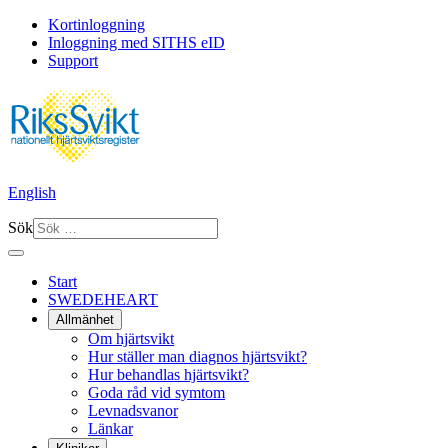
Kortinloggning
Inloggning med SITHS eID
Support
English
Sök
Start
SWEDEHEART
Allmänhet
Om hjärtsvikt
Hur ställer man diagnos hjärtsvikt?
Hur behandlas hjärtsvikt?
Goda råd vid symtom
Levnadsvanor
Länkar