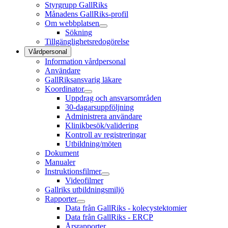
Styrgrupp GallRiks
Månadens GallRiks-profil
Om webbplatsen
Sökning
Tillgänglighetsredogörelse
Vårdpersonal
Information vårdpersonal
Användare
GallRiksansvarig läkare
Koordinator
Uppdrag och ansvarsområden
30-dagarsuppföljning
Administrera användare
Klinikbesök/validering
Kontroll av registreringar
Utbildning/möten
Dokument
Manualer
Instruktionsfilmer
Videofilmer
Gallriks utbildningsmiljö
Rapporter
Data från GallRiks - kolecystektomier
Data från GallRiks - ERCP
Årsrapporter