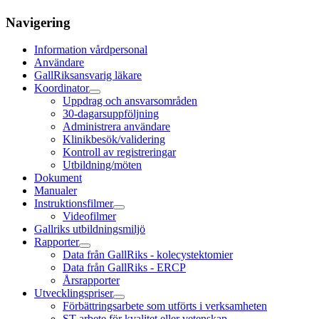
Navigering
Information vårdpersonal
Användare
GallRiksansvarig läkare
Koordinator
Uppdrag och ansvarsområden
30-dagarsuppföljning
Administrera användare
Klinikbesök/validering
Kontroll av registreringar
Utbildning/möten
Dokument
Manualer
Instruktionsfilmer
Videofilmer
Gallriks utbildningsmiljö
Rapporter
Data från GallRiks - kolecystektomier
Data från GallRiks - ERCP
Årsrapporter
Utvecklingspriser
Förbättringsarbete som utförts i verksamheten
ST-arbete för kvalitet eller vetenskap