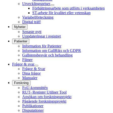
Utvecklingspriser
Förbättringsarbete som utförts i verksamheten
ST-arbete för kvalitet eller vetenskap
Variabelförteckning
Digital träff
Nyheter
Senaste nytt
Uppdateringar i registret
Patienter
Information för Patienter
Information om GallRiks och GDPR
Gallstensbesvär och behandling
Filmer
Frågor & svar
Frågor & Svar
Dina frågor
Manualer
Forskning
FoU-kommittén
RUT- Register Utiliser Tool
Ansökan om forskningsprojekt
Pågående forskningsprojekt
Publikationer
Disputationer