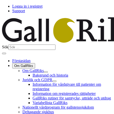
Logga in i registret
Support
Sök
Förstasidan
Om GallRiks
Om GallRiks
Bakgrund och historia
Juridik och GDPR
Information för vårdgivare till patienter om
registering
Information om registrerades rättigheter
GallRiks rutiner för samtycke, utträde och utdrag
Variabellista GallRiks
Nationellt vårdprogram för gallstenssjukdom
Deltagande sjukhus