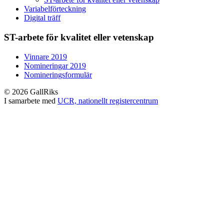
Variabelförteckning
Digital träff
ST-arbete för kvalitet eller vetenskap
Vinnare 2019
Nomineringar 2019
Nomineringsformulär
© 2026 GallRiks
I samarbete med
UCR, nationellt registercentrum