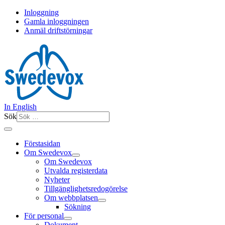
Inloggning
Gamla inloggningen
Anmäl driftstörningar
In English
Sök
Förstasidan
Om Swedevox
Om Swedevox
Utvalda registerdata
Nyheter
Tillgänglighetsredogörelse
Om webbplatsen
Sökning
För personal
Dokument