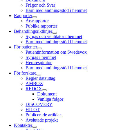
Frågor och Svar
Barn med andningsstöd i hemmet
Rapporter
Årsrapporter
Publika rapporter
Behandlingsriktlinjer
Syrgas och ventilator i hemmet
Barn med andningsstöd i hemmet
För patienter
Patientinformation om Swedevox
Syrgas i hemmet
Hemrespirator
Barn med andningsstöd i hemmet
För forskare
Regler datauttag
AMBOX
REDOX
Dokument
Vanliga frågor
DISCOVERY
HILOT
Publicerade artiklar
Avslutade projekt
Kontakter