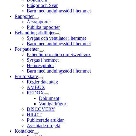
Frågor och Svar
Barn med andningsstöd i hemmet
Rapporter
Årsrapporter
Publika rapporter
Behandlingsriktlinjer
Syrgas och ventilator i hemmet
Barn med andningsstöd i hemmet
För patienter
Patientinformation om Swedevox
Syrgas i hemmet
Hemrespirator
Barn med andningsstöd i hemmet
För forskare
Regler datauttag
AMBOX
REDOX
Dokument
Vanliga frågor
DISCOVERY
HILOT
Publicerade artiklar
Avslutade projekt
Kontakter