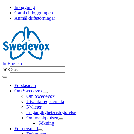
Inloggning
Gamla inloggningen
Anmäl driftstörningar
In English
Sök
Förstasidan
Om Swedevox
Om Swedevox
Utvalda registerdata
Nyheter
Tillgänglighetsredogörelse
Om webbplatsen
Sökning
För personal
Dokument