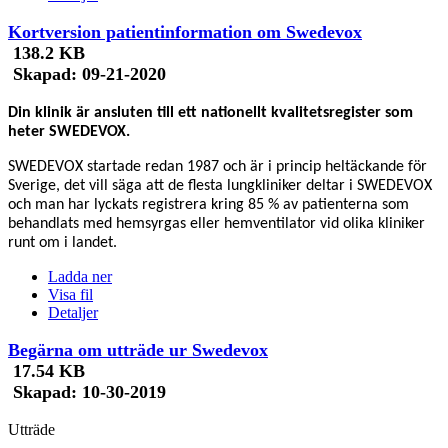
Kortversion patientinformation om Swedevox
138.2 KB
Skapad:
09-21-2020
Din klinik är ansluten till ett nationellt kvalitetsregister som
heter SWEDEVOX.
SWEDEVOX startade redan 1987 och är i princip heltäckande för
Sverige, det vill säga att de flesta lungkliniker deltar i SWEDEVOX
och man har lyckats registrera kring 85 % av patienterna som
behandlats med hemsyrgas eller hemventilator vid olika kliniker
runt om i landet.
Ladda ner
Visa fil
Detaljer
Begärna om utträde ur Swedevox
17.54 KB
Skapad:
10-30-2019
Utträde