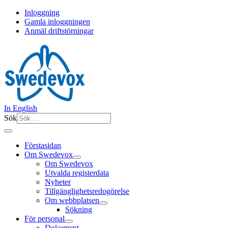
Inloggning
Gamla inloggningen
Anmäl driftstörningar
In English
Sök
Förstasidan
Om Swedevox
Om Swedevox
Utvalda registerdata
Nyheter
Tillgänglighetsredogörelse
Om webbplatsen
Sökning
För personal
Dokument