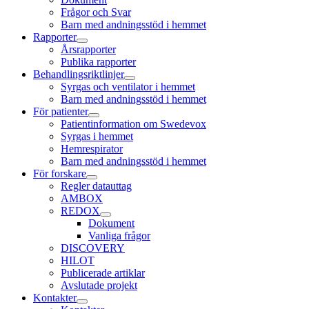
Frågor och Svar
Barn med andningsstöd i hemmet
Rapporter
Årsrapporter
Publika rapporter
Behandlingsriktlinjer
Syrgas och ventilator i hemmet
Barn med andningsstöd i hemmet
För patienter
Patientinformation om Swedevox
Syrgas i hemmet
Hemrespirator
Barn med andningsstöd i hemmet
För forskare
Regler datauttag
AMBOX
REDOX
Dokument
Vanliga frågor
DISCOVERY
HILOT
Publicerade artiklar
Avslutade projekt
Kontakter