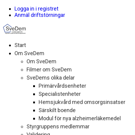
Logga in i registret
Anmäl driftstörningar
Start
Om SveDem
Om SveDem
Filmer om SveDem
SveDems olika delar
Primärvårdsenheter
Specialistenheter
Hemsjukvård med omsorgsinsatser
Särskilt boende
Modul för nya alzheimerläkemedel
Styrgruppens medlemmar
Validering