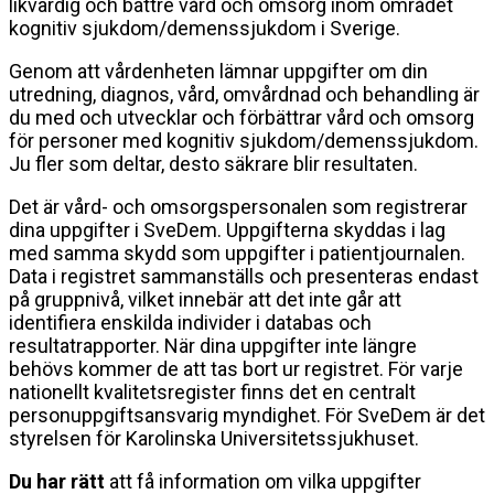
likvärdig och bättre vård och omsorg inom området
kognitiv sjukdom/demenssjukdom i Sverige.
Genom att vårdenheten lämnar uppgifter om din
utredning, diagnos, vård, omvårdnad och behandling är
du med och utvecklar och förbättrar vård och omsorg
för personer med kognitiv sjukdom/demenssjukdom.
Ju fler som deltar, desto säkrare blir resultaten.
Det är vård- och omsorgspersonalen som registrerar
dina uppgifter i SveDem. Uppgifterna skyddas i lag
med samma skydd som uppgifter i patientjournalen.
Data i registret sammanställs och presenteras endast
på gruppnivå, vilket innebär att det inte går att
identifiera enskilda individer i databas och
resultatrapporter. När dina uppgifter inte längre
behövs kommer de att tas bort ur registret. För varje
nationellt kvalitetsregister finns det en centralt
personuppgiftsansvarig myndighet. För SveDem är det
styrelsen för Karolinska Universitetssjukhuset.
Du har rätt
att få information om vilka uppgifter