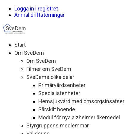
Logga in i registret
Anmäl driftstörningar
Start
Om SveDem
Om SveDem
Filmer om SveDem
SveDems olika delar
Primärvårdsenheter
Specialistenheter
Hemsjukvård med omsorgsinsatser
Särskilt boende
Modul för nya alzheimerläkemedel
Styrgruppens medlemmar
Validering