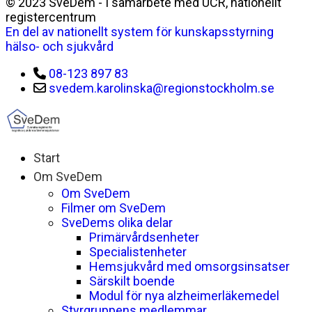
© 2023 SveDem - I samarbete med UCR, nationellt
registercentrum
En del av nationellt system för kunskapsstyrning
hälso- och sjukvård
08-123 897 83
svedem.karolinska@regionstockholm.se
Start
Om SveDem
Om SveDem
Filmer om SveDem
SveDems olika delar
Primärvårdsenheter
Specialistenheter
Hemsjukvård med omsorgsinsatser
Särskilt boende
Modul för nya alzheimerläkemedel
Styrgruppens medlemmar