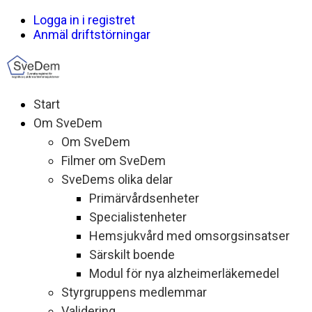
Logga in i registret
Anmäl driftstörningar
Start
Om SveDem
Om SveDem
Filmer om SveDem
SveDems olika delar
Primärvårdsenheter
Specialistenheter
Hemsjukvård med omsorgsinsatser
Särskilt boende
Modul för nya alzheimerläkemedel
Styrgruppens medlemmar
Validering