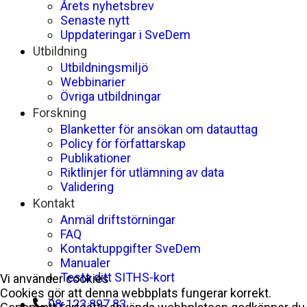
Årets nyhetsbrev
Senaste nytt
Uppdateringar i SveDem
Utbildning
Utbildningsmiljö
Webbinarier
Övriga utbildningar
Forskning
Blanketter för ansökan om datauttag
Policy för författarskap
Publikationer
Riktlinjer för utlämning av data
Validering
Kontakt
Anmäl driftstörningar
FAQ
Kontaktuppgifter SveDem
Manualer
Testa ditt SITHS-kort
Vi använder cookies
Cookies gör att denna webbplats fungerar korrekt.
08-123 897 83