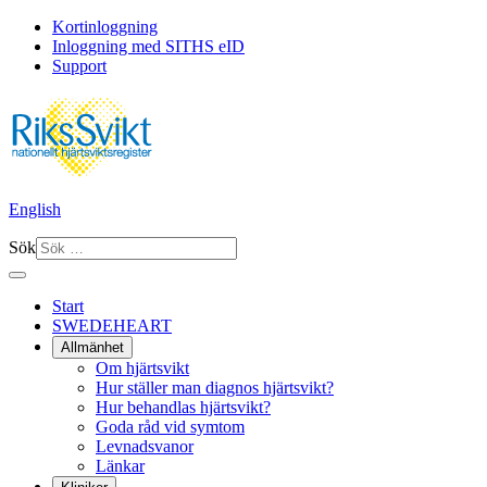
Kortinloggning
Inloggning med SITHS eID
Support
English
Sök
Start
SWEDEHEART
Allmänhet
Om hjärtsvikt
Hur ställer man diagnos hjärtsvikt?
Hur behandlas hjärtsvikt?
Goda råd vid symtom
Levnadsvanor
Länkar