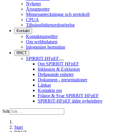
Nyheter
Årsrapporter
Minnesanteckningar och protokoll
CPUA
Tillgänglighetsredogörelse
Kontakt
Kontaktuppgifter
Om webbplatsen
Inloggning hemsidan
RRCT
SPIRRIT-HFpEF
Om SPIRRIT HFpEF
Inklusion & Exklusion
Deltagande enheter
Dokument - presentationer
Länkar
Kontakta oss
Frågor & Svar SPIRRIT HFpEF
SPIRRIT-HFpEF äldre nyhetsbrev
Sök
Start