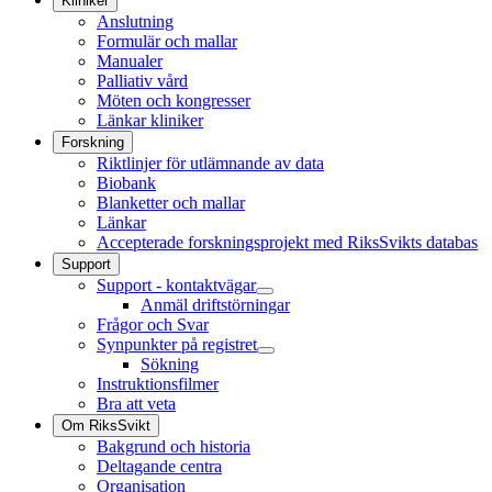
Kliniker
Anslutning
Formulär och mallar
Manualer
Palliativ vård
Möten och kongresser
Länkar kliniker
Forskning
Riktlinjer för utlämnande av data
Biobank
Blanketter och mallar
Länkar
Accepterade forskningsprojekt med RiksSvikts databas
Support
Support - kontaktvägar
Anmäl driftstörningar
Frågor och Svar
Synpunkter på registret
Sökning
Instruktionsfilmer
Bra att veta
Om RiksSvikt
Bakgrund och historia
Deltagande centra
Organisation