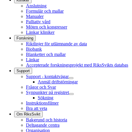
Kliniker
Anslutning
Formulär och mallar
Manualer
Palliativ vård
Möten och kongresser
Länkar kliniker
Forskning
Riktlinjer för utlämnande av data
Biobank
Blanketter och mallar
Länkar
Accepterade forskningsprojekt med RiksSvikts databas
Support
Support - kontaktvägar
Anmäl driftstörningar
Frågor och Svar
Synpunkter på registret
Sökning
Instruktionsfilmer
Bra att veta
Om RiksSvikt
Bakgrund och historia
Deltagande centra
Organisation