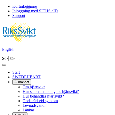
Kortinloggning
Inloggning med SITHS eID
Support
English
Sök
Start
SWEDEHEART
Allmänhet
Om hjärtsvikt
Hur ställer man diagnos hjärtsvikt?
Hur behandlas hjärtsvikt?
Goda råd vid symtom
Levnadsvanor
Länkar