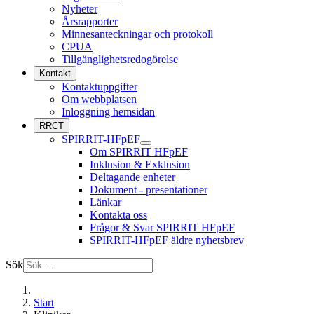
Nyheter
Årsrapporter
Minnesanteckningar och protokoll
CPUA
Tillgänglighetsredogörelse
Kontakt
Kontaktuppgifter
Om webbplatsen
Inloggning hemsidan
RRCT
SPIRRIT-HFpEF
Om SPIRRIT HFpEF
Inklusion & Exklusion
Deltagande enheter
Dokument - presentationer
Länkar
Kontakta oss
Frågor & Svar SPIRRIT HFpEF
SPIRRIT-HFpEF äldre nyhetsbrev
Sök
Start