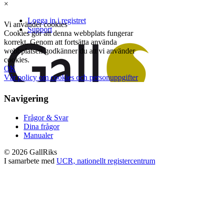
×
Navigering
Frågor & Svar
Dina frågor
Manualer
© 2026 GallRiks
I samarbete med
UCR, nationellt registercentrum