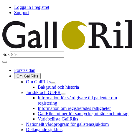
Logga in i registret
Support
Sök
Förstasidan
Om GallRiks
Om GallRiks
Bakgrund och historia
Juridik och GDPR
Information för vårdgivare till patienter om
registering
Information om registrerades rättigheter
GallRiks rutiner för samtycke, utträde och utdrag
Variabellista GallRiks
Nationellt vårdprogram för gallstenssjukdom
Deltagande sjukhus