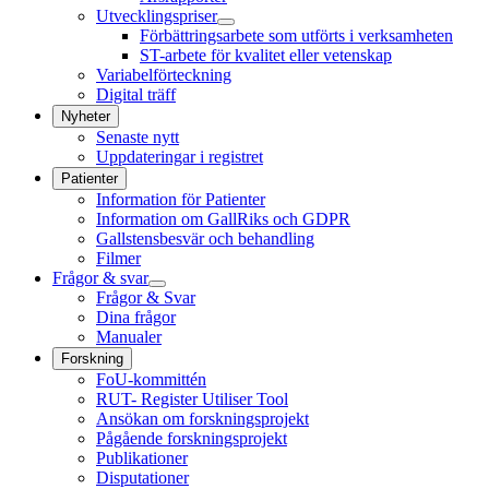
Utvecklingspriser
Förbättringsarbete som utförts i verksamheten
ST-arbete för kvalitet eller vetenskap
Variabelförteckning
Digital träff
Nyheter
Senaste nytt
Uppdateringar i registret
Patienter
Information för Patienter
Information om GallRiks och GDPR
Gallstensbesvär och behandling
Filmer
Frågor & svar
Frågor & Svar
Dina frågor
Manualer
Forskning
FoU-kommittén
RUT- Register Utiliser Tool
Ansökan om forskningsprojekt
Pågående forskningsprojekt
Publikationer
Disputationer